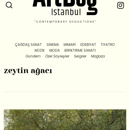
ÇAĞDAŞ SANAT
SINEMA
MIMARI
EDEBIYAT
TIYATRO
MÜZIK
MODA
BIRIKTIRME SANATI
Gündem
Özel Söyleşiler
Sergiler
Mağaza
zeytin ağacı