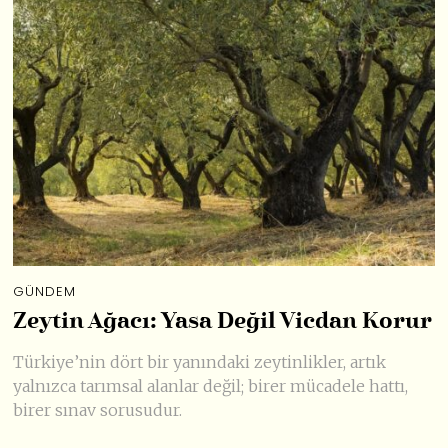
GÜNDEM
Zeytin Ağacı: Yasa Değil Vicdan Korur
Türkiye’nin dört bir yanındaki zeytinlikler, artık
yalnızca tarımsal alanlar değil; birer mücadele hattı,
birer sınav sorusudur.