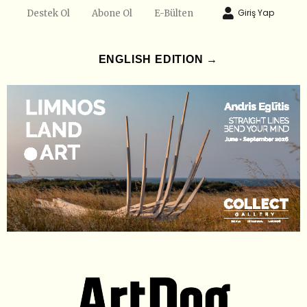
Giriş Yap
Destek Ol
Abone Ol
E-Bülten
ENGLISH EDITION →