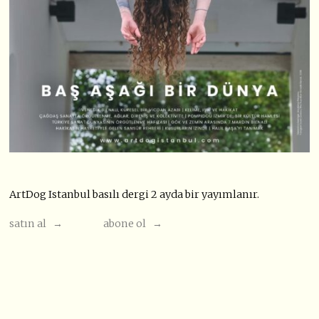
ArtDog Istanbul basılı dergi 2 ayda bir yayımlanır.
satın al →
abone ol →