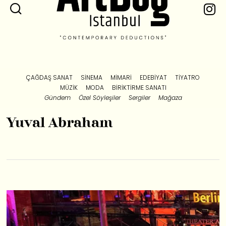
ÇAĞDAŞ SANAT
SINEMA
MIMARI
EDEBIYAT
TIYATRO
MÜZIK
MODA
BIRIKTIRME SANATI
Gündem
Özel Söyleşiler
Sergiler
Mağaza
Yuval Abraham