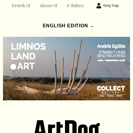
Giriş Yap
Destek Ol
Abone Ol
E-Bülten
ENGLISH EDITION →