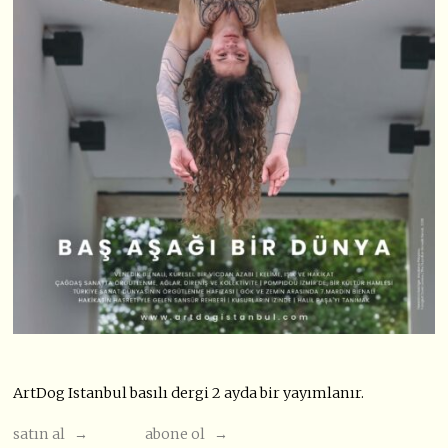
ArtDog Istanbul basılı dergi 2 ayda bir yayımlanır.
satın al →
abone ol →