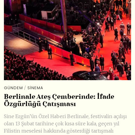
GÜNDEM
/
SINEMA
Berlinale Ateş Çemberinde: İfade
Özgürlüğü Çatışması
Sine Ergün’ün Özel Haberi Berlinale, festivalin açılışı
olan 13 Şubat tarihine çok kısa süre kala, geçen yıl
Filistin meselesi hakkında gösterdiği tartışmalı