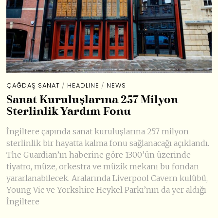
ÇAĞDAŞ SANAT
/
HEADLINE
/
NEWS
Sanat Kuruluşlarına 257 Milyon
Sterlinlik Yardım Fonu
İngiltere çapında sanat kuruluşlarına 257 milyon
sterlinlik bir hayatta kalma fonu sağlanacağı açıklandı.
The Guardian’ın haberine göre 1300’ün üzerinde
tiyatro, müze, orkestra ve müzik mekanı bu fondan
yararlanabilecek. Aralarında Liverpool Cavern kulübü,
Young Vic ve Yorkshire Heykel Parkı’nın da yer aldığı
İngiltere