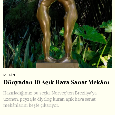
MEKÂN
Dünyadan 10 Açık Hava Sanat Mekânı
Hazırladığımız bu seçki, Norveç’ten Brezilya’ya
uzanan, peyzajla diyalog kuran açık hava sanat
mekânlarını keşfe çıkarıyor.