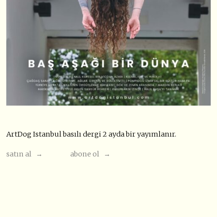
ArtDog Istanbul basılı dergi 2 ayda bir yayımlanır.
satın al →
abone ol →