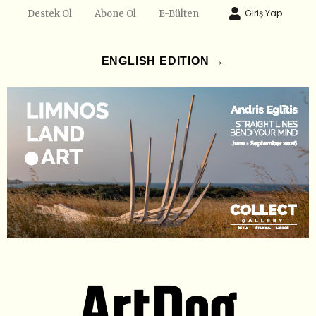
Giriş Yap
Destek Ol
Abone Ol
E-Bülten
ENGLISH EDITION →