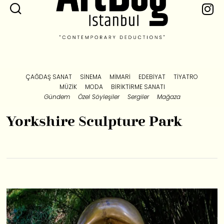
ÇAĞDAŞ SANAT
SINEMA
MIMARI
EDEBIYAT
TIYATRO
MÜZIK
MODA
BIRIKTIRME SANATI
Gündem
Özel Söyleşiler
Sergiler
Mağaza
Yorkshire Sculpture Park