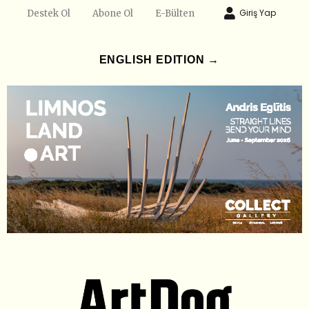
Giriş Yap
Destek Ol
Abone Ol
E-Bülten
ENGLISH EDITION →