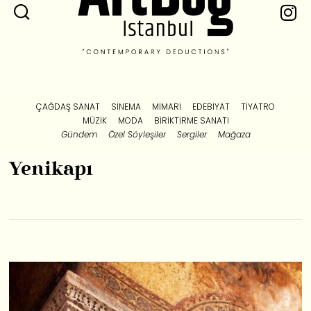
ÇAĞDAŞ SANAT
SINEMA
MIMARI
EDEBIYAT
TIYATRO
MÜZIK
MODA
BIRIKTIRME SANATI
Gündem
Özel Söyleşiler
Sergiler
Mağaza
Yenikapı