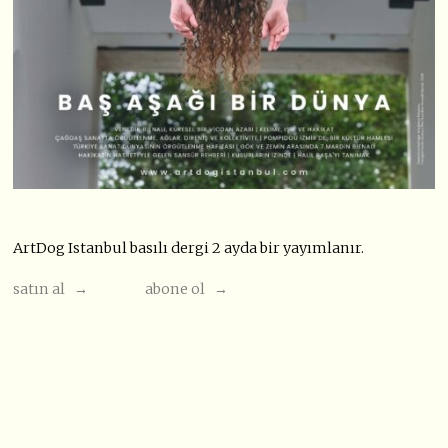
ArtDog Istanbul basılı dergi 2 ayda bir yayımlanır.
satın al →
abone ol →