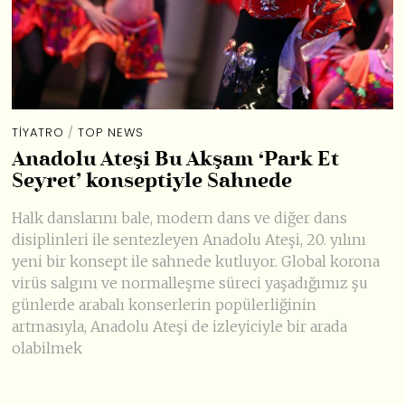
TIYATRO
/
TOP NEWS
Anadolu Ateşi Bu Akşam ‘Park Et
Seyret’ konseptiyle Sahnede
Halk danslarını bale, modern dans ve diğer dans
disiplinleri ile sentezleyen Anadolu Ateşi, 20. yılını
yeni bir konsept ile sahnede kutluyor. Global korona
virüs salgını ve normalleşme süreci yaşadığımız şu
günlerde arabalı konserlerin popülerliğinin
artmasıyla, Anadolu Ateşi de izleyiciyle bir arada
olabilmek