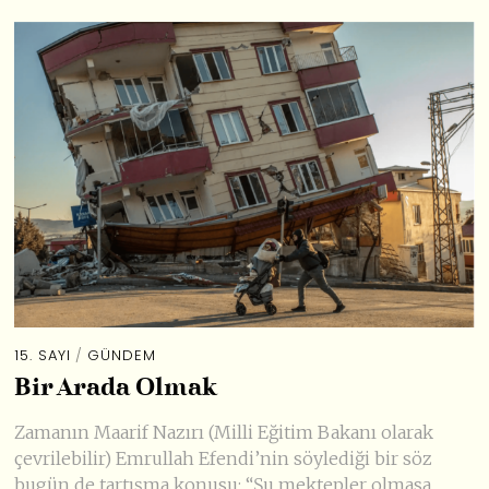
15. SAYI
/
GÜNDEM
Bir Arada Olmak
Zamanın Maarif Nazırı (Milli Eğitim Bakanı olarak
çevrilebilir) Emrullah Efendi’nin söylediği bir söz
bugün de tartışma konusu: “Şu mektepler olmasa