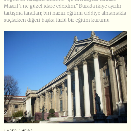
Maarif’i ne güzel idare ederdim.” Burada ikiye ayrılır
tartışma tarafları; biri nazırı eğitimi ciddiye almamakla
suçlarken diğeri başka türlü bir eğitim kurumu
HABER
/
NEWS