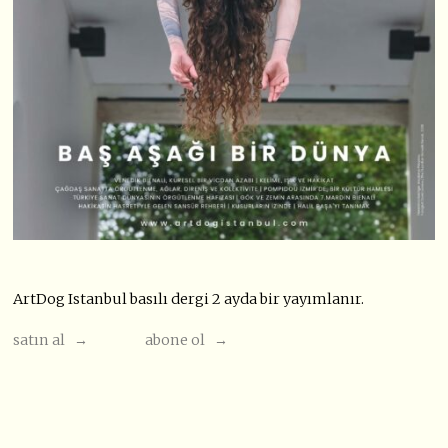
ArtDog Istanbul basılı dergi 2 ayda bir yayımlanır.
satın al →
abone ol →