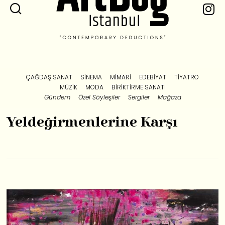
ÇAĞDAŞ SANAT
SINEMA
MIMARI
EDEBIYAT
TIYATRO
MÜZIK
MODA
BIRIKTIRME SANATI
Gündem
Özel Söyleşiler
Sergiler
Mağaza
Yeldeğirmenlerine Karşı