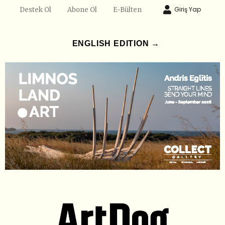
Giriş Yap
Destek Ol
Abone Ol
E-Bülten
ENGLISH EDITION →