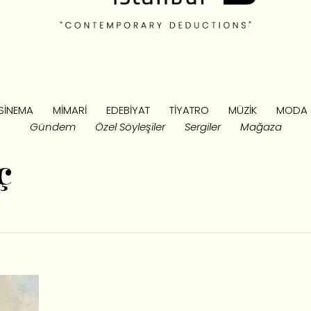
SINEMA
MIMARI
EDEBIYAT
TIYATRO
MÜZIK
MODA
Gündem
Özel Söyleşiler
Sergiler
Mağaza
ç