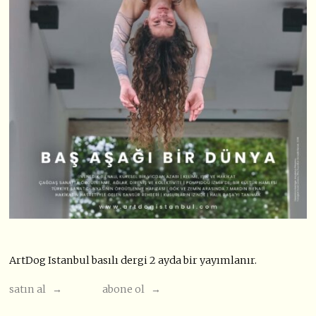
ArtDog Istanbul basılı dergi 2 ayda bir yayımlanır.
satın al →
abone ol →