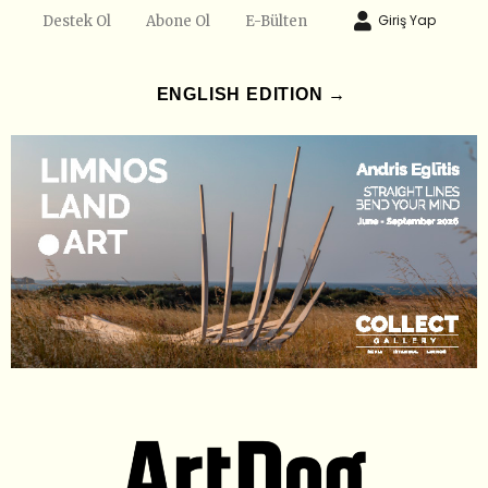
Giriş Yap
Destek Ol
Abone Ol
E-Bülten
ENGLISH EDITION →