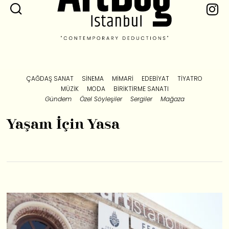
ÇAĞDAŞ SANAT
SINEMA
MIMARI
EDEBIYAT
TIYATRO
MÜZIK
MODA
BIRIKTIRME SANATI
Gündem
Özel Söyleşiler
Sergiler
Mağaza
Yaşam İçin Yasa