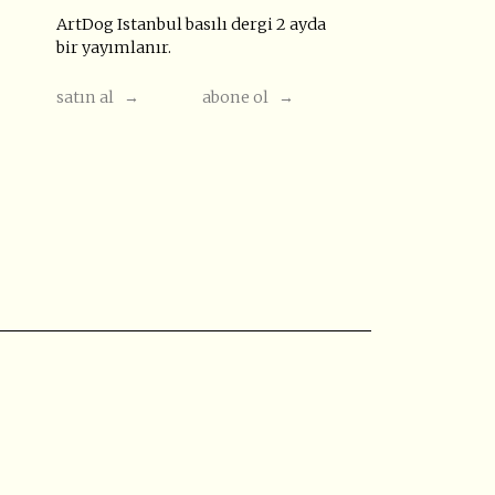
ArtDog Istanbul basılı dergi 2 ayda
bir yayımlanır.
satın al →
abone ol →