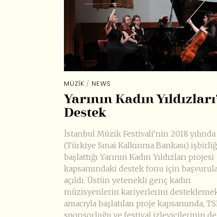
MÜZIK
/
NEWS
Yarının Kadın Yıldızları
Destek
İstanbul Müzik Festivali‘nin 2018 yılınd
(Türkiye Sınai Kalkınma Bankası) işbirliğ
başlattığı Yarının Kadın Yıldızları projesi
kapsamındaki destek fonu için başvurul
açıldı. Üstün yetenekli genç kadın
müzisyenlerin kariyerlerini destekleme
amacıyla başlatılan proje kapsamında, T
sponsorluğu ve festival izleyicilerinin de