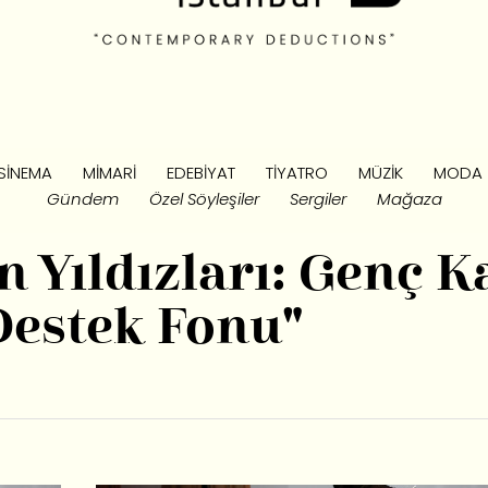
SINEMA
MIMARI
EDEBIYAT
TIYATRO
MÜZIK
MODA
Gündem
Özel Söyleşiler
Sergiler
Mağaza
n Yıldızları: Genç K
Destek Fonu"