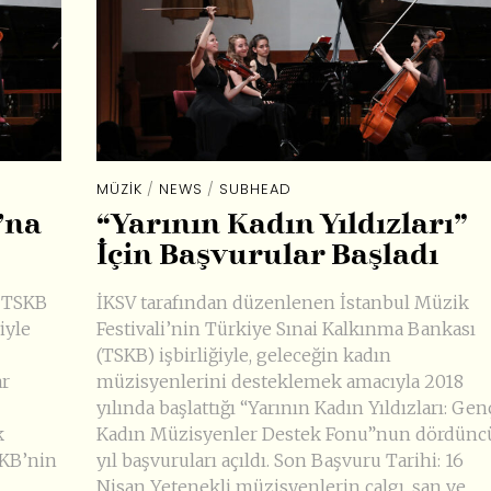
MÜZIK
/
NEWS
/
SUBHEAD
’na
“Yarının Kadın Yıldızları”
İçin Başvurular Başladı
a TSKB
İKSV tarafından düzenlenen İstanbul Müzik
iyle
Festivali’nin Türkiye Sınai Kalkınma Bankası
(TSKB) işbirliğiyle, geleceğin kadın
ar
müzisyenlerini desteklemek amacıyla 2018
yılında başlattığı “Yarının Kadın Yıldızları: Gen
k
Kadın Müzisyenler Destek Fonu”nun dördünc
SKB’nin
yıl başvuruları açıldı. Son Başvuru Tarihi: 16
Nisan Yetenekli müzisyenlerin çalgı, şan ve