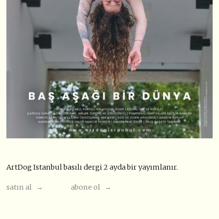
ArtDog Istanbul basılı dergi 2 ayda bir yayımlanır.
satın al →
abone ol →