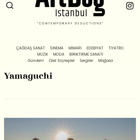
ÇAĞDAŞ SANAT
SINEMA
MIMARI
EDEBIYAT
TIYATRO
MÜZIK
MODA
BIRIKTIRME SANATI
Gündem
Özel Söyleşiler
Sergiler
Mağaza
Yamaguchi