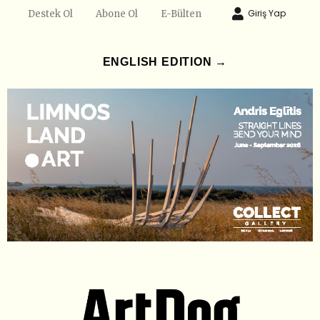
Giriş Yap
Destek Ol
Abone Ol
E-Bülten
ENGLISH EDITION →