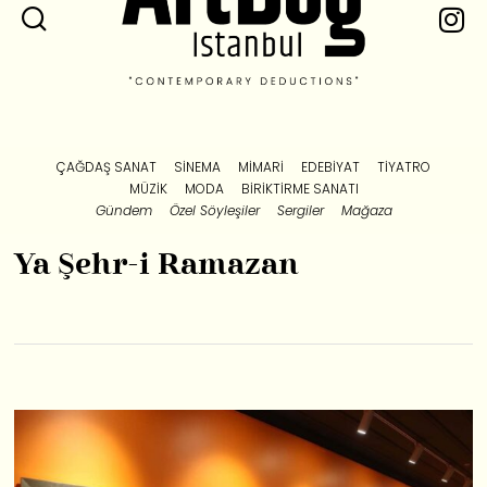
ÇAĞDAŞ SANAT
SINEMA
MIMARI
EDEBIYAT
TIYATRO
MÜZIK
MODA
BIRIKTIRME SANATI
Gündem
Özel Söyleşiler
Sergiler
Mağaza
Ya Şehr-i Ramazan