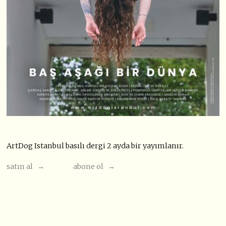
ArtDog Istanbul basılı dergi 2 ayda bir yayımlanır.
satın al →
abone ol →