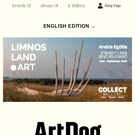
Giriş Yap
Destek Ol
Abone Ol
E-Bülten
ENGLISH EDITION →