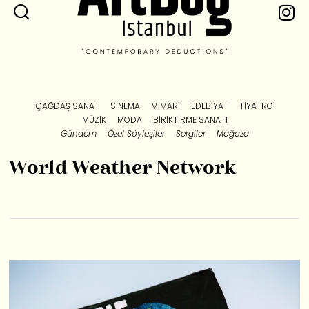
ÇAĞDAŞ SANAT
SINEMA
MIMARI
EDEBIYAT
TIYATRO
MÜZIK
MODA
BIRIKTIRME SANATI
Gündem
Özel Söyleşiler
Sergiler
Mağaza
World Weather Network