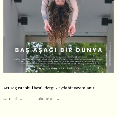
ArtDog Istanbul basılı dergi 2 ayda bir yayımlanır.
satın al →
abone ol →