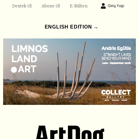
Giriş Yap
Destek Ol
Abone Ol
E-Bülten
ENGLISH EDITION →