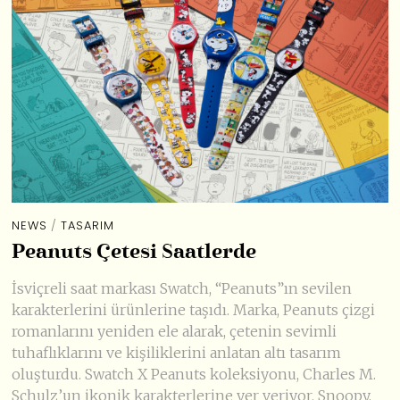
NEWS
/
TASARIM
Peanuts Çetesi Saatlerde
İsviçreli saat markası Swatch, “Peanuts”ın sevilen
karakterlerini ürünlerine taşıdı. Marka, Peanuts çizgi
romanlarını yeniden ele alarak, çetenin sevimli
tuhaflıklarını ve kişiliklerini anlatan altı tasarım
oluşturdu. Swatch X Peanuts koleksiyonu, Charles M.
Schulz’un ikonik karakterlerine yer veriyor. Snoopy,