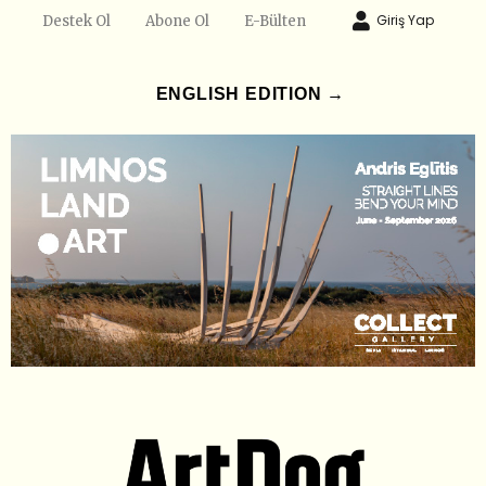
Giriş Yap
Destek Ol
Abone Ol
E-Bülten
ENGLISH EDITION →