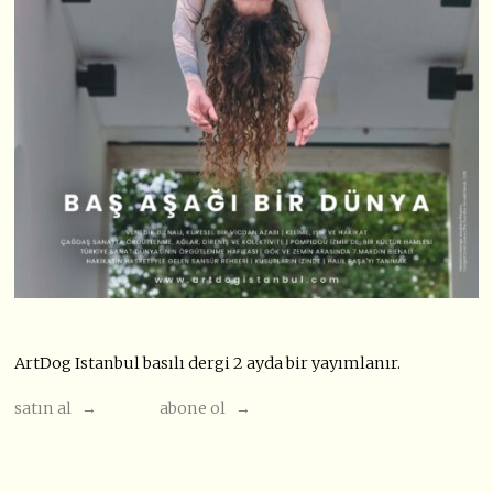
ArtDog Istanbul basılı dergi 2 ayda bir yayımlanır.
satın al →
abone ol →