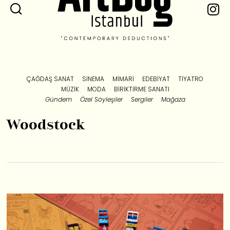
ÇAĞDAŞ SANAT
SINEMA
MIMARI
EDEBIYAT
TIYATRO
MÜZIK
MODA
BIRIKTIRME SANATI
Gündem
Özel Söyleşiler
Sergiler
Mağaza
Woodstock