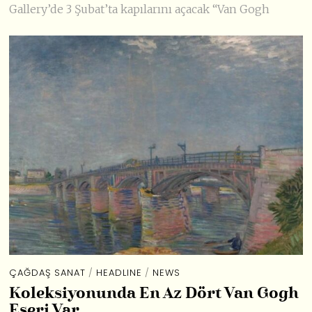
Gallery’de 3 Şubat’ta kapılarını açacak “Van Gogh
ÇAĞDAŞ SANAT
/
HEADLINE
/
NEWS
Koleksiyonunda En Az Dört Van Gogh
Eseri Var