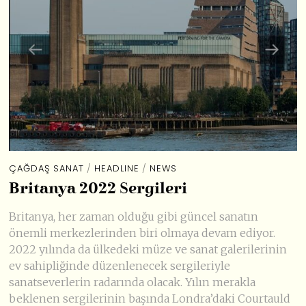
ÇAĞDAŞ SANAT
/
HEADLINE
/
NEWS
Britanya 2022 Sergileri
Britanya, her zaman olduğu gibi güncel sanatın
önemli merkezlerinden biri olmaya devam ediyor.
2022 yılında da ülkedeki müze ve sanat galerilerinin
ev sahipliğinde düzenlenecek sergileriyle
sanatseverlerin radarında olacak. Yılın merakla
beklenen sergilerinin başında Londra’daki Courtauld