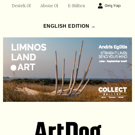
Giriş Yap
Destek Ol
Abone Ol
E-Bülten
ENGLISH EDITION →