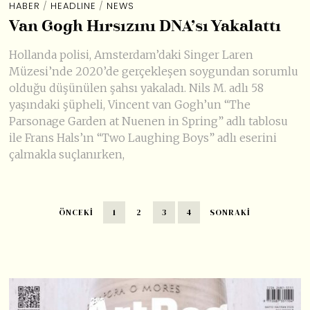
HABER
/
HEADLINE
/
NEWS
Van Gogh Hırsızını DNA’sı Yakalattı
Hollanda polisi, Amsterdam’daki Singer Laren
Müzesi’nde 2020’de gerçekleşen soygundan sorumlu
olduğu düşünülen şahsı yakaladı. Nils M. adlı 58
yaşındaki şüpheli, Vincent van Gogh’un “The
Parsonage Garden at Nuenen in Spring” adlı tablosu
ile Frans Hals’ın “Two Laughing Boys” adlı eserini
çalmakla suçlanırken,
ÖNCEKI
1
2
3
4
SONRAKI