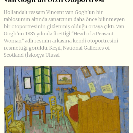
Van Gogh’un Gizli Otoportresi
Hollandalı ressam Vincent van Gogh’un bir
tablosunun altında sanatçının daha önce bilinmeyen
bir otoportresinin gizlenmiş olduğu ortaya çıktı. Van
Gogh’un 1885 yılında ürettiği “Head of a Peasant
Woman” adlı resmin arkasına kendi otoportresini
resmettiği görüldü. Keşif, National Galleries of
Scotland (İskoçya Ulusal