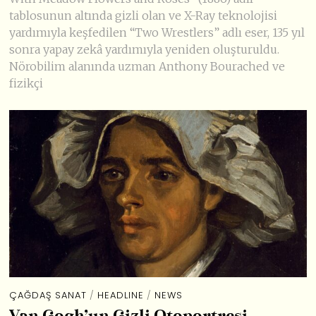
tablosunun altında gizli olan ve X-Ray teknolojisi
yardımıyla keşfedilen “Two Wrestlers” adlı eser, 135 yıl
sonra yapay zekâ yardımıyla yeniden oluşturuldu.
Nörobilim alanında uzman Anthony Bourached ve
fizikçi
ÇAĞDAŞ SANAT
/
HEADLINE
/
NEWS