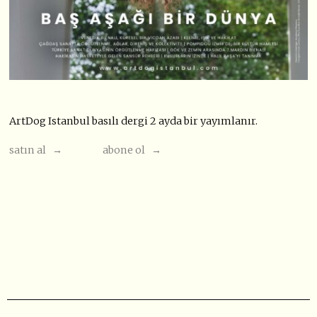
ArtDog Istanbul basılı dergi 2 ayda bir yayımlanır.
satın al →
abone ol →