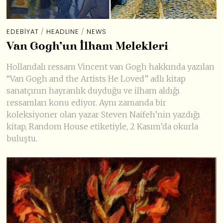
EDEBIYAT
/
HEADLINE
/
NEWS
Van Gogh’un İlham Melekleri
Hollandalı ressam Vincent van Gogh hakkında yazılan
“Van Gogh and the Artists He Loved” adlı kitap
sanatçının hayranlık duyduğu ve ilham aldığı
ressamları konu ediyor. Aynı zamanda bir
koleksiyoner olan yazar Steven Naifeh’nin yazdığı
kitap, Random House etiketiyle, 2 Kasım’da okurla
buluştu.