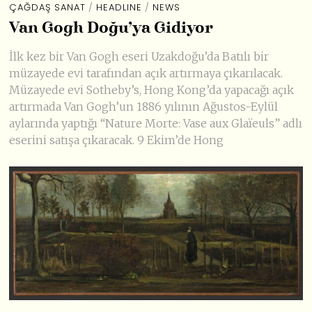
ÇAĞDAŞ SANAT
/
HEADLINE
/
NEWS
Van Gogh Doğu’ya Gidiyor
İlk kez bir Van Gogh eseri Uzakdoğu’da Batılı bir
müzayede evi tarafından açık artırmaya çıkarılacak.
Müzayede evi Sotheby’s, Hong Kong’da yapacağı açık
artırmada Van Gogh’un 1886 yılının Ağustos-Eylül
aylarında yaptığı “Nature Morte: Vase aux Glaïeuls” adlı
eserini satışa çıkaracak. 9 Ekim’de Hong