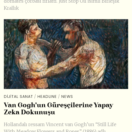
domates çorbası fırlattı. Just Stop Oil isimli Birleşik
Krallık
DIJITAL SANAT
/
HEADLINE
/
NEWS
Van Gogh’un Güreşçilerine Yapay
Zeka Dokunuşu
Hollandalı ressam Vincent van Gogh’un “Still Life
With Meadow Flowers and Roses” (1886) adlı