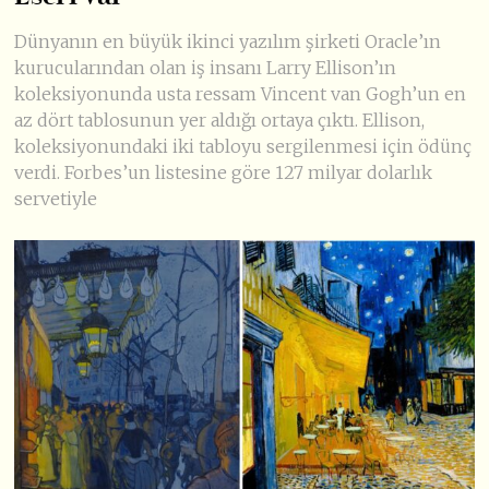
Dünyanın en büyük ikinci yazılım şirketi Oracle’ın
kurucularından olan iş insanı Larry Ellison’ın
koleksiyonunda usta ressam Vincent van Gogh’un en
az dört tablosunun yer aldığı ortaya çıktı. Ellison,
koleksiyonundaki iki tabloyu sergilenmesi için ödünç
verdi. Forbes’un listesine göre 127 milyar dolarlık
servetiyle