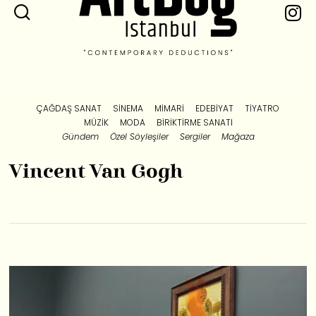
ÇAĞDAŞ SANAT
SINEMA
MIMARI
EDEBIYAT
TIYATRO
MÜZIK
MODA
BIRIKTIRME SANATI
Gündem
Özel Söyleşiler
Sergiler
Mağaza
Vincent Van Gogh