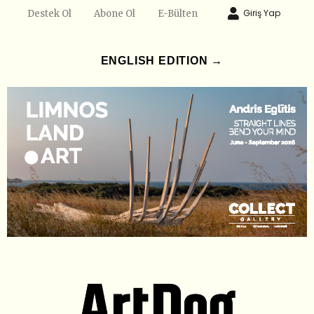
Giriş Yap
Destek Ol
Abone Ol
E-Bülten
ENGLISH EDITION →