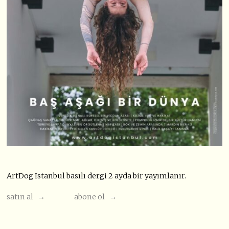
ArtDog Istanbul basılı dergi 2 ayda bir yayımlanır.
satın al →
abone ol →