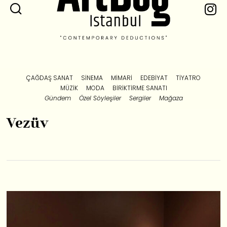
ÇAĞDAŞ SANAT
SINEMA
MIMARI
EDEBIYAT
TIYATRO
MÜZIK
MODA
BIRIKTIRME SANATI
Gündem
Özel Söyleşiler
Sergiler
Mağaza
Vezüv