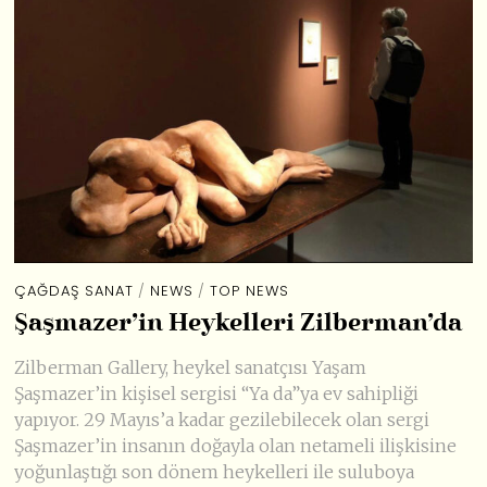
ÇAĞDAŞ SANAT
/
NEWS
/
TOP NEWS
Şaşmazer’in Heykelleri Zilberman’da
Zilberman Gallery, heykel sanatçısı Yaşam
Şaşmazer’in kişisel sergisi “Ya da”ya ev sahipliği
yapıyor. 29 Mayıs’a kadar gezilebilecek olan sergi
Şaşmazer’in insanın doğayla olan netameli ilişkisine
yoğunlaştığı son dönem heykelleri ile suluboya