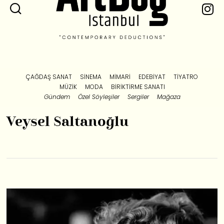
ÇAĞDAŞ SANAT
SINEMA
MIMARI
EDEBIYAT
TIYATRO
MÜZIK
MODA
BIRIKTIRME SANATI
Gündem
Özel Söyleşiler
Sergiler
Mağaza
Veysel Saltanoğlu