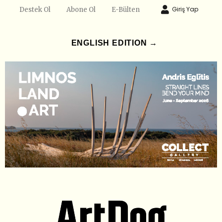
Giriş Yap
Destek Ol
Abone Ol
E-Bülten
ENGLISH EDITION →