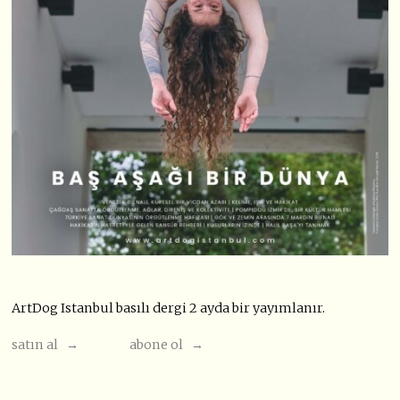
ArtDog Istanbul basılı dergi 2 ayda bir yayımlanır.
satın al →
abone ol →