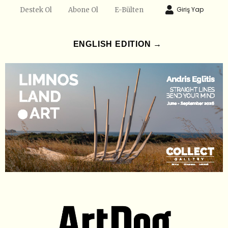
Giriş Yap
Destek Ol
Abone Ol
E-Bülten
ENGLISH EDITION →