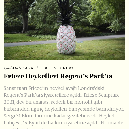
ÇAĞDAŞ SANAT
/
HEADLINE
/
NEWS
Frieze Heykelleri Regent’s Park’ta
Sanat fuarı Frieze’in heykel ayağı Londra’daki
Regent’s Park’ta ziyaretçilere açıldı. Frieze Sculpture
2021, dev bir ananas, sedefli bir monolit gibi
birbirinden ilginç heykelleri bünyesinde barındırıyor.
Sergi 31 Ekim tarihine kadar gezilebilecek. Heykel
bahçesi, 14 Eylül’de halkın ziyaretine açıldı. Normalde