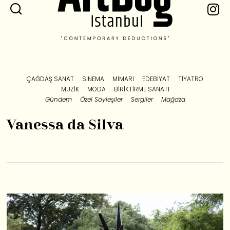
ÇAĞDAŞ SANAT
SINEMA
MIMARI
EDEBIYAT
TIYATRO
MÜZIK
MODA
BIRIKTIRME SANATI
Gündem
Özel Söyleşiler
Sergiler
Mağaza
Vanessa da Silva