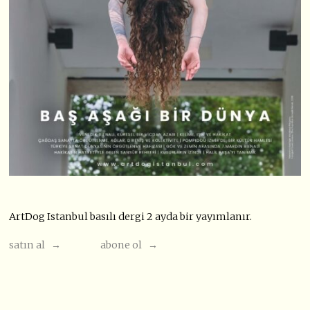
ArtDog Istanbul basılı dergi 2 ayda bir yayımlanır.
satın al →
abone ol →