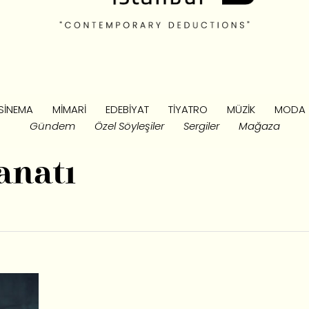
SINEMA
MIMARI
EDEBIYAT
TIYATRO
MÜZIK
MODA
Gündem
Özel Söyleşiler
Sergiler
Mağaza
anatı