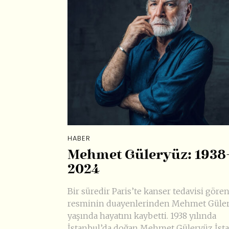
HABER
Mehmet Güleryüz: 1938
2024
Bir süredir Paris’te kanser tedavisi göre
resminin duayenlerinden Mehmet Güle
yaşında hayatını kaybetti. 1938 yılında
İstanbul’da doğan Mehmet Güleryüz İst