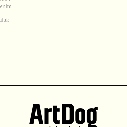
renim
culuk