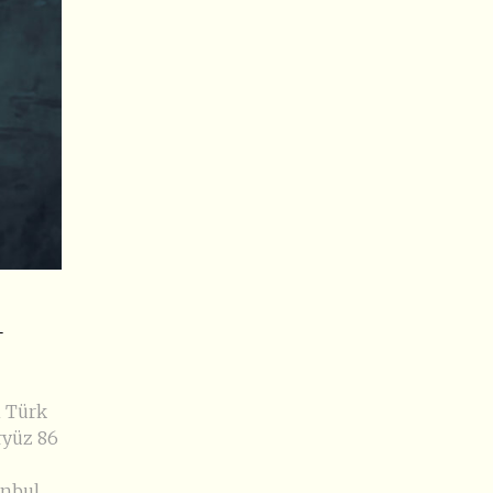
-
n Türk
ryüz 86
anbul