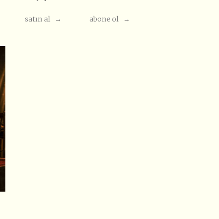
satın al →
abone ol →