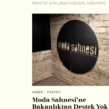
ilkesi ile yola çıkan topluluk, faaliyetini
HABER
/
TIYATRO
Moda Sahnesi’ne
Bakanlıktan Destek Yok