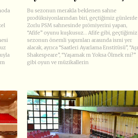
 moda
Bu sezonun merakla beklenen sahne
prodüksiyonlarından biri, geçtiğimiz günlerde
zel
Zorlu PSM sahnesinde prömiyerini yapan,
“Afife” oyunu kuşkusuz… Afife gibi, geçtiğimiz
nesi
sezonun önemli yapımları arasında ismi yer
muz
alacak, ayrıca “Saatleri Ayarlama Enstitüsü”, “Aş
uyla
Shakespeare”, “Yaşamak m Yoksa Ölmek mi?”
izm
gibi oyun ve müzikallerin