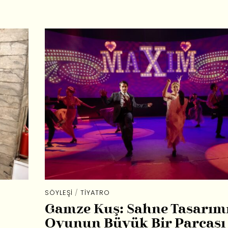
SÖYLEŞI
/
TIYATRO
Gamze Kuş: Sahne Tasarım
Oyunun Büyük Bir Parçası