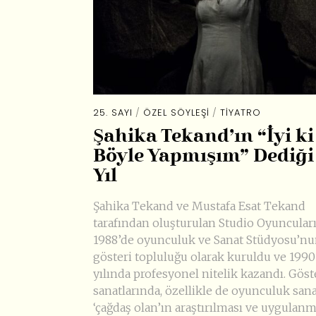
25. SAYI
/
ÖZEL SÖYLEŞI
/
TIYATRO
Şahika Tekand’ın “İyi ki
Böyle Yapmışım” Dediği
Yıl
Şahika Tekand ve Mustafa Esat Tekand
tarafından oluşturulan Studio Oyuncular
1988’de oyunculuk ve Sanat Stüdyosu’n
gösteri topluluğu olarak kuruldu ve 1990
yılında profesyonel nitelik kazandı. Göst
sanatlarında, özellikle de oyunculuk san
‘çağdaş olan’ın araştırılması ve uygulanm