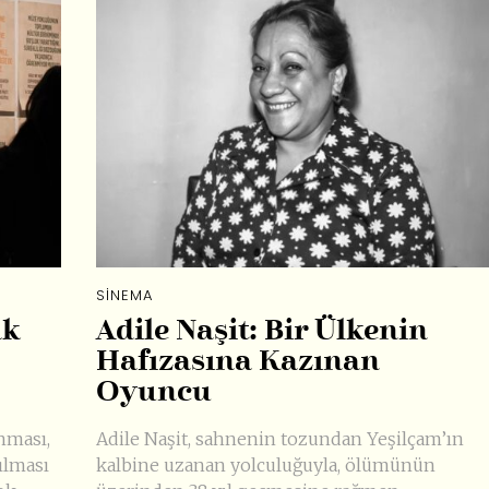
SINEMA
ak
Adile Naşit: Bir Ülkenin
Hafızasına Kazınan
Oyuncu
nması,
Adile Naşit, sahnenin tozundan Yeşilçam’ın
ılması
kalbine uzanan yolculuğuyla, ölümünün