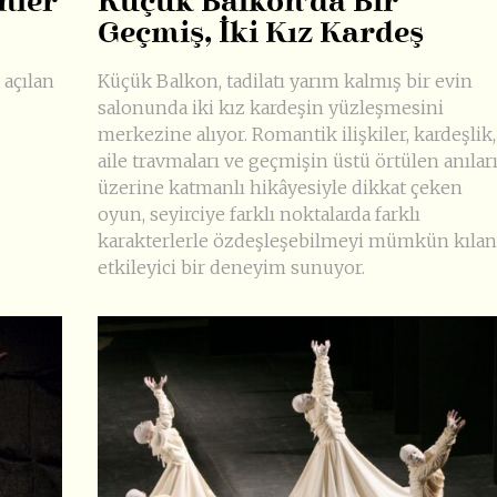
nler
Küçük Balkon’da Bir
Geçmiş, İki Kız Kardeş
 açılan
Küçük Balkon, tadilatı yarım kalmış bir evin
salonunda iki kız kardeşin yüzleşmesini
merkezine alıyor. Romantik ilişkiler, kardeşlik,
aile travmaları ve geçmişin üstü örtülen anılar
üzerine katmanlı hikâyesiyle dikkat çeken
oyun, seyirciye farklı noktalarda farklı
karakterlerle özdeşleşebilmeyi mümkün kılan
etkileyici bir deneyim sunuyor.