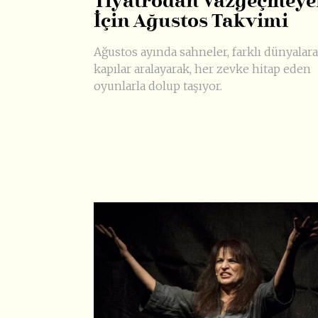
Tiyatrodan Vazgeçmeye
İçin Ağustos Takvimi
Ağustos ayında sahneler, farklı dünyalara
kapılar aralayarak, her zevke hitap eden
oyunlarla dolup taşıyor.