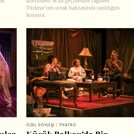
ok
üzerinden 38 yıl geçmesine rağmen
Türkiye’nin ortak hafızasında canlılığını
koruyor.
ÖZEL SÖYLEŞI
/
TIYATRO