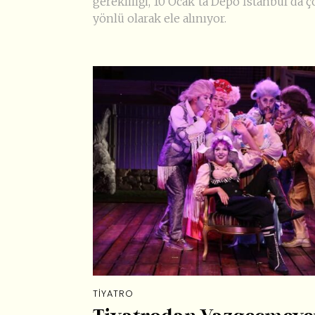
gerekliliği, 10 Ocak’ta Depo İstanbul’da ç
yönlü olarak ele alınıyor.
TIYATRO