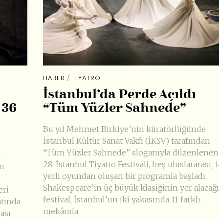
HABER
/
TIYATRO
İstanbul’da Perde Açıldı
 36
“Tüm Yüzler Sahnede”
Bu yıl Mehmet Birkiye’nin küratörlüğünde
İstanbul Kültür Sanat Vakfı (İKSV) tarafından
“Tüm Yüzler Sahnede” sloganıyla düzenlenen
ı
28. İstanbul Tiyatro Festivali, beş uluslararası, 
un
yerli oyundan oluşan bir programla başladı.
Shakespeare’in üç büyük klasiğinin yer alacağı
eri
festival, İstanbul’un iki yakasında 11 farklı
atında
mekânda
ası