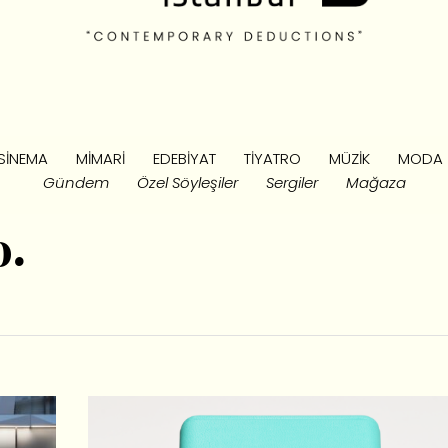
SINEMA
MIMARI
EDEBIYAT
TIYATRO
MÜZIK
MODA
Gündem
Özel Söyleşiler
Sergiler
Mağaza
o.