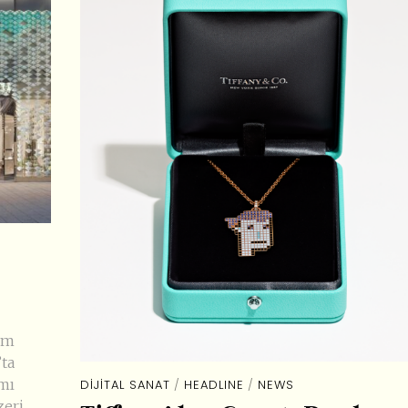
ım
’ta
ımı
DIJITAL SANAT
/
HEADLINE
/
NEWS
zeri