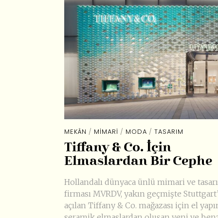
MEKÂN
/
MIMARI
/
MODA
/
TASARIM
Tiffany & Co. İçin
Elmaslardan Bir Cephe
Hollandalı dünyaca ünlü mimari ve tasar
firması MVRDV, yakın geçmişte Stuttgart
açılan Tiffany & Co. mağazası için el yap
seramik elmaslardan oluşan yeni ve ben