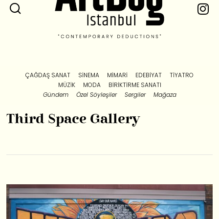
ÇAĞDAŞ SANAT
SINEMA
MIMARI
EDEBIYAT
TIYATRO
MÜZIK
MODA
BIRIKTIRME SANATI
Gündem
Özel Söyleşiler
Sergiler
Mağaza
Third Space Gallery