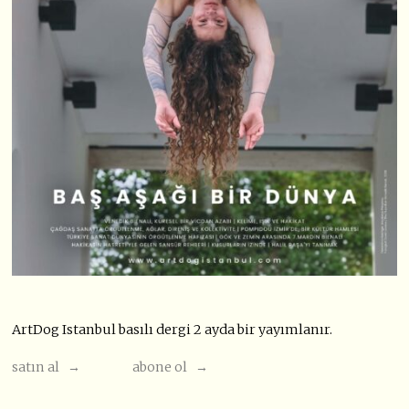
ArtDog Istanbul basılı dergi 2 ayda bir yayımlanır.
satın al →
abone ol →