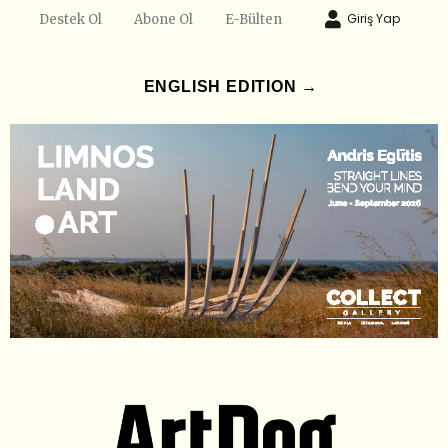
Giriş Yap
Destek Ol
Abone Ol
E-Bülten
ENGLISH EDITION →