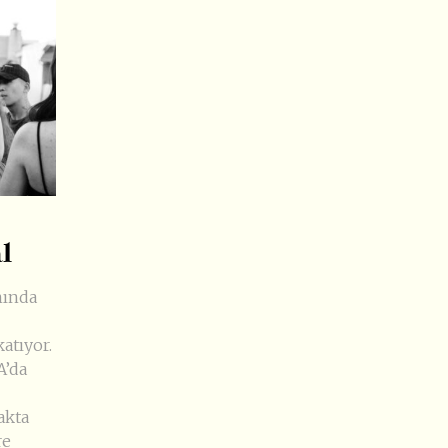
al
nında
atıyor.
A’da
akta
re