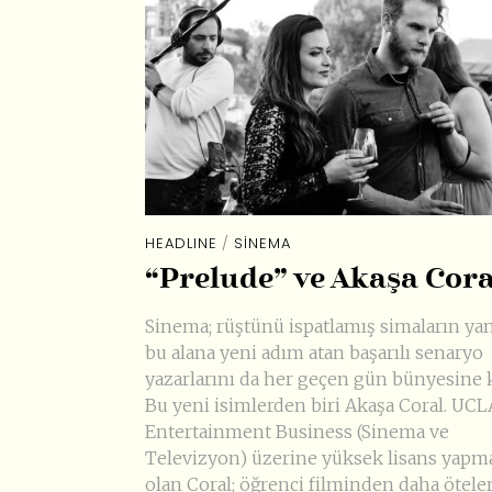
HEADLINE
/
SINEMA
“Prelude” ve Akaşa Cor
Sinema; rüştünü ispatlamış simaların ya
bu alana yeni adım atan başarılı senaryo
yazarlarını da her geçen gün bünyesine k
Bu yeni isimlerden biri Akaşa Coral. UCL
Entertainment Business (Sinema ve
Televizyon) üzerine yüksek lisans yapm
olan Coral; öğrenci filminden daha ötele