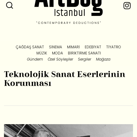
ÇAĞDAŞ SANAT
SINEMA
MIMARI
EDEBIYAT
TIYATRO
MÜZIK
MODA
BIRIKTIRME SANATI
Gündem
Özel Söyleşiler
Sergiler
Mağaza
Teknolojik Sanat Eserlerinin
Korunması