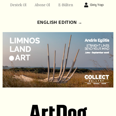
Giriş Yap
Destek Ol
Abone Ol
E-Bülten
ENGLISH EDITION →