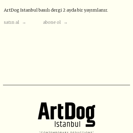
ArtDog Istanbul basılı dergi 2 ayda bir yayımlanır.
satın al →
abone ol →