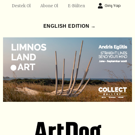
Giriş Yap
Destek Ol
Abone Ol
E-Bülten
ENGLISH EDITION →