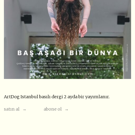
ArtDog Istanbul basılı dergi 2 ayda bir yayımlanır.
satın al →
abone ol →