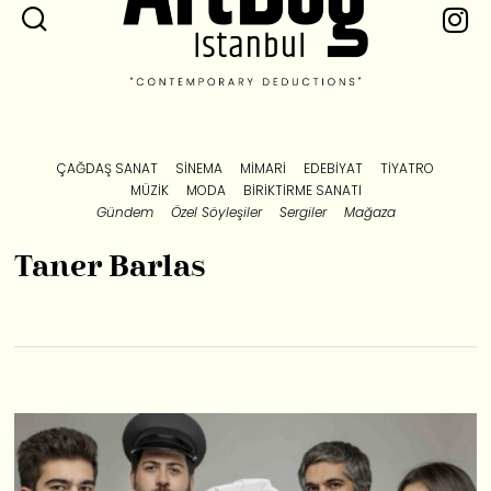
ÇAĞDAŞ SANAT
SINEMA
MIMARI
EDEBIYAT
TIYATRO
MÜZIK
MODA
BIRIKTIRME SANATI
Gündem
Özel Söyleşiler
Sergiler
Mağaza
Taner Barlas