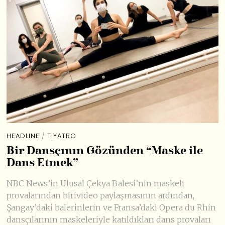
HEADLINE
/
TIYATRO
Bir Dansçının Gözünden “Maske ile
Dans Etmek”
NBC News’in Ulusal Çekya Balesi’nin maskeli
provalarından birivideo paylaşmasının ardından,
Şangay’daki balerinlerin ve Fransa’daki Opera du Rhin
dansçılarının maskeleriyle katıldıkları dans provaları