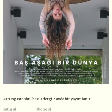
ArtDog Istanbul basılı dergi 2 ayda bir yayımlanır.
satın al →
abone ol →