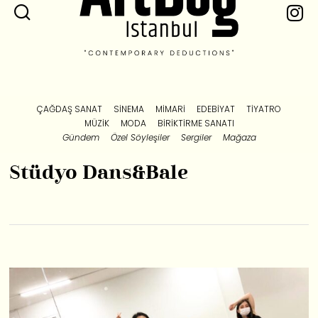
ÇAĞDAŞ SANAT
SINEMA
MIMARI
EDEBIYAT
TIYATRO
MÜZIK
MODA
BIRIKTIRME SANATI
Gündem
Özel Söyleşiler
Sergiler
Mağaza
Stüdyo Dans&Bale