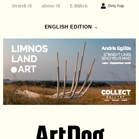
Giriş Yap
Destek Ol
Abone Ol
E-Bülten
ENGLISH EDITION →