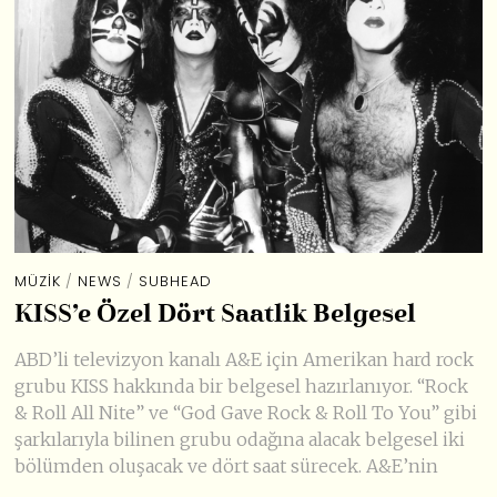
MÜZIK
/
NEWS
/
SUBHEAD
KISS’e Özel Dört Saatlik Belgesel
ABD’li televizyon kanalı A&E için Amerikan hard rock
grubu KISS hakkında bir belgesel hazırlanıyor. “Rock
& Roll All Nite” ve “God Gave Rock & Roll To You” gibi
şarkılarıyla bilinen grubu odağına alacak belgesel iki
bölümden oluşacak ve dört saat sürecek. A&E’nin