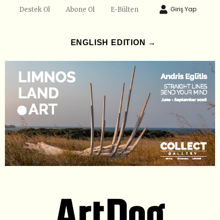
Giriş Yap
Destek Ol
Abone Ol
E-Bülten
ENGLISH EDITION →