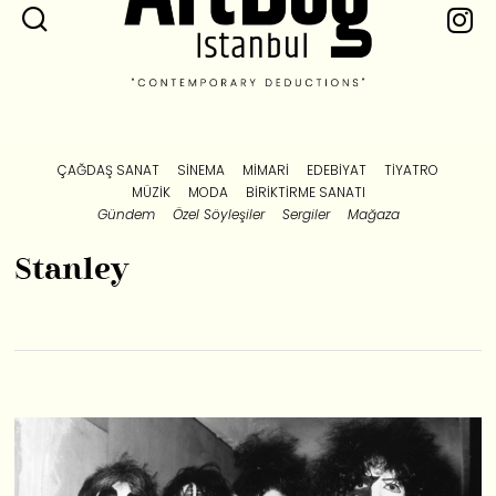
ÇAĞDAŞ SANAT
SINEMA
MIMARI
EDEBIYAT
TIYATRO
MÜZIK
MODA
BIRIKTIRME SANATI
Gündem
Özel Söyleşiler
Sergiler
Mağaza
Stanley