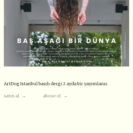
ArtDog Istanbul basılı dergi 2 ayda bir yayımlanır.
satın al →
abone ol →