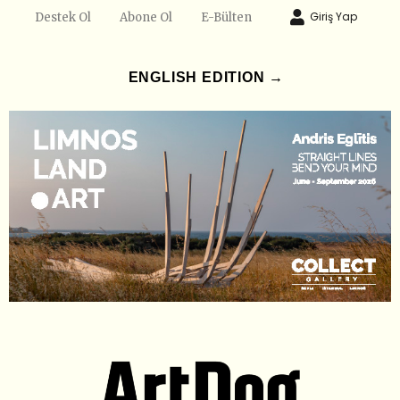
Giriş Yap
Destek Ol
Abone Ol
E-Bülten
ENGLISH EDITION →