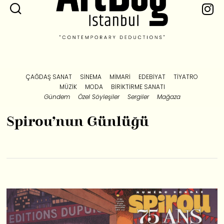
ÇAĞDAŞ SANAT
SINEMA
MIMARI
EDEBIYAT
TIYATRO
MÜZIK
MODA
BIRIKTIRME SANATI
Gündem
Özel Söyleşiler
Sergiler
Mağaza
Spirou’nun Günlüğü