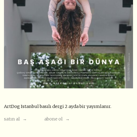
ArtDog Istanbul basılı dergi 2 ayda bir yayımlanır.
satın al →
abone ol →