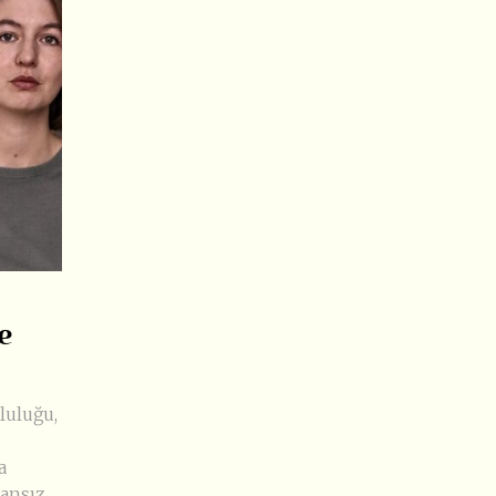
e
luluğu,
a
ransız