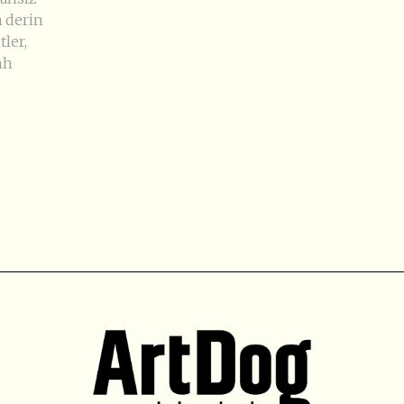
 derin
tler,
nh