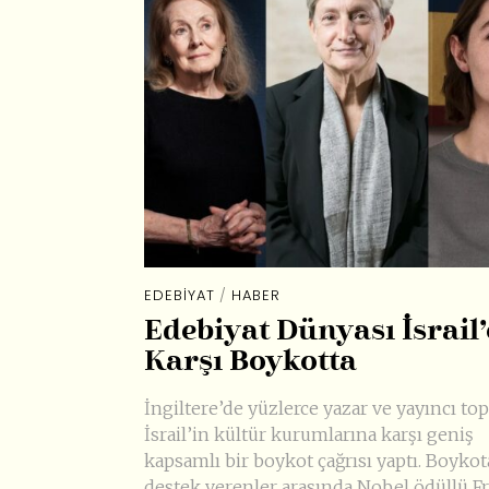
EDEBIYAT
/
HABER
Edebiyat Dünyası İsrail’
Karşı Boykotta
İngiltere’de yüzlerce yazar ve yayıncı top
İsrail’in kültür kurumlarına karşı geniş
kapsamlı bir boykot çağrısı yaptı. Boykot
destek verenler arasında Nobel ödüllü F