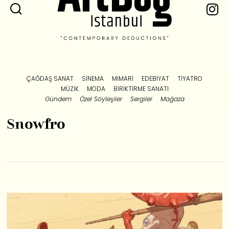
ÇAĞDAŞ SANAT
SINEMA
MIMARI
EDEBIYAT
TIYATRO
MÜZIK
MODA
BIRIKTIRME SANATI
Gündem
Özel Söyleşiler
Sergiler
Mağaza
Snowfro