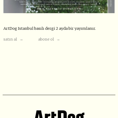
ArtDog Istanbul basılı dergi 2 ayda bir yayımlanır.
satın al →
abone ol →