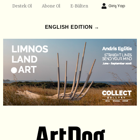
Giriş Yap
Destek Ol
Abone Ol
E-Bülten
ENGLISH EDITION →