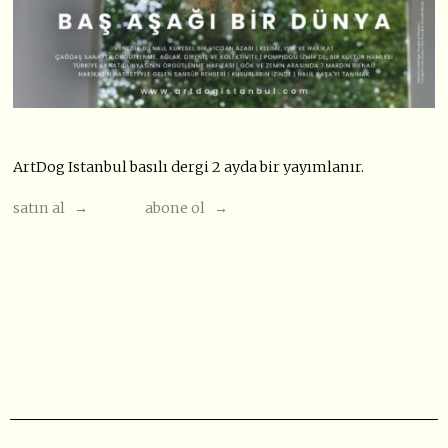
ArtDog Istanbul basılı dergi 2 ayda bir yayımlanır.
satın al →
abone ol →