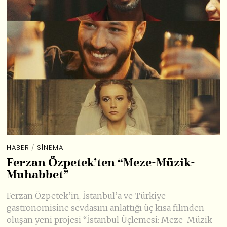
HABER
/
SINEMA
Ferzan Özpetek’ten “Meze-Müzik-
Muhabbet”
Ferzan Özpetek’in, İstanbul’a ve Türkiye
gastronomisine sevdasını anlattığı üç kısa filmden
oluşan yeni projesi “İstanbul Üçlemesi: Meze-Müzik-