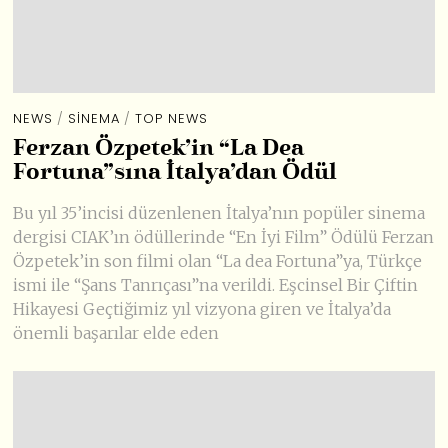
NEWS
/
SINEMA
/
TOP NEWS
Ferzan Özpetek’in “La Dea
Fortuna”sına İtalya’dan Ödül
Bu yıl 35’incisi düzenlenen İtalya’nın popüler sinema
dergisi CIAK’ın ödüllerinde “En İyi Film” Ödülü Ferzan
Özpetek’in son filmi olan “La dea Fortuna”ya, Türkçe
ismi ile “Şans Tanrıçası”na verildi. Eşcinsel Bir Çiftin
Hikayesi Geçtiğimiz yıl vizyona giren ve İtalya’da
önemli başarılar elde eden