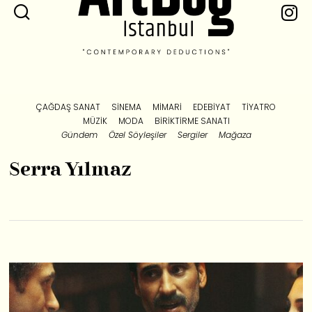
ÇAĞDAŞ SANAT
SINEMA
MIMARI
EDEBIYAT
TIYATRO
MÜZIK
MODA
BIRIKTIRME SANATI
Gündem
Özel Söyleşiler
Sergiler
Mağaza
Serra Yılmaz