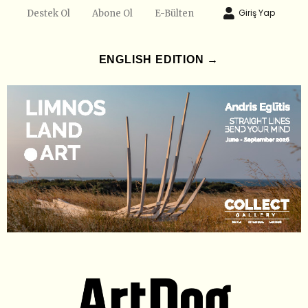
Giriş Yap
Destek Ol
Abone Ol
E-Bülten
ENGLISH EDITION →