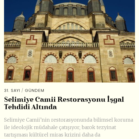
31. SAYI
/
GÜNDEM
Selimiye Camii Restorasyonu İşgal
Tehdidi Altında
Selimiye Camii’nin restorasyonunda bilimsel koruma
ile ideolojik müdahale çatışıyor; barok tezyinat
tartışması kültürel miras krizini daha da