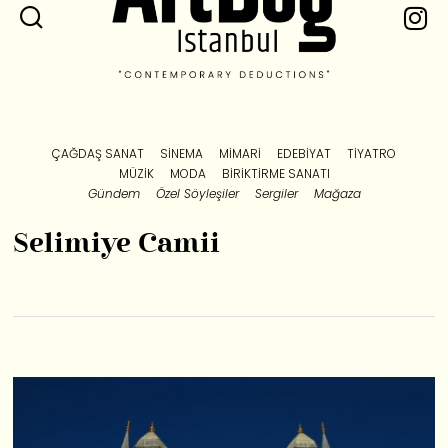
ÇAĞDAŞ SANAT
SINEMA
MIMARI
EDEBIYAT
TIYATRO
MÜZIK
MODA
BIRIKTIRME SANATI
Gündem
Özel Söyleşiler
Sergiler
Mağaza
Selimiye Camii