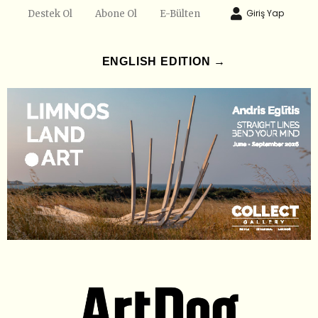
Giriş Yap
Destek Ol
Abone Ol
E-Bülten
ENGLISH EDITION →