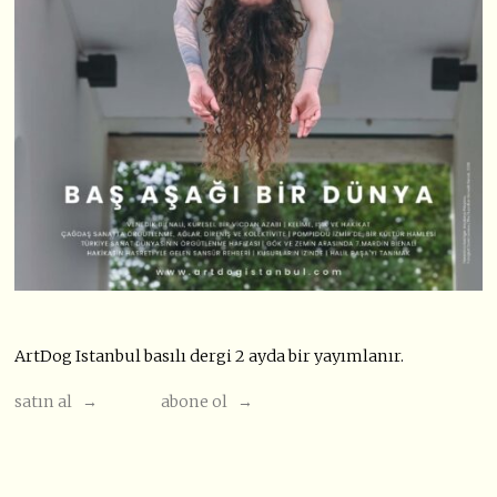
ArtDog Istanbul basılı dergi 2 ayda bir yayımlanır.
satın al →
abone ol →