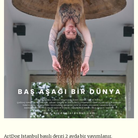
ArtDog Istanbul basılı dergi 2 ayda bir yayımlanır.