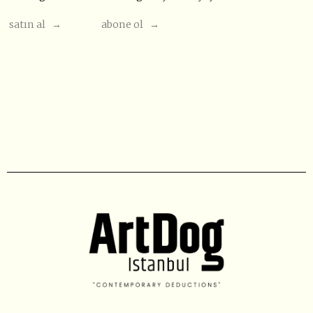
satın al →
abone ol →