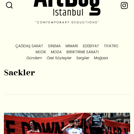
ÇAĞDAŞ SANAT
SINEMA
MIMARI
EDEBIYAT
TIYATRO
MÜZIK
MODA
BIRIKTIRME SANATI
Gündem
Özel Söyleşiler
Sergiler
Mağaza
Sackler