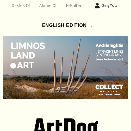
Giriş Yap
Destek Ol
Abone Ol
E-Bülten
ENGLISH EDITION →