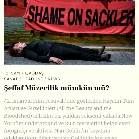
16. SAYI
/
ÇAĞDAŞ
SANAT
/
HEADLINE
/
NEWS
Şeffaf Müzecilik mümkün mü?
42. İstanbul Film Festivali’nde gösterilen Hayatın Tüm
Acıları ve Güzellikleri (All the Beauty and the
Bloodshed) adlı film bir yandan seksenli yıllarda New
York’un underground ve kuir çevrelerini belgeleyen
fotoğrafçı ve aktivist Nan Goldin’ın hayatına
odaklanırken; diğer yandan Goldin’ın kurucusu