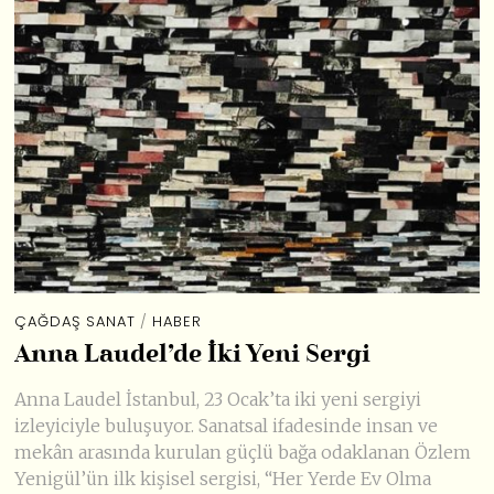
ÇAĞDAŞ SANAT
/
HABER
Anna Laudel’de İki Yeni Sergi
Anna Laudel İstanbul, 23 Ocak’ta iki yeni sergiyi
izleyiciyle buluşuyor. Sanatsal ifadesinde insan ve
mekân arasında kurulan güçlü bağa odaklanan Özlem
Yenigül’ün ilk kişisel sergisi, “Her Yerde Ev Olma