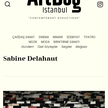
ÇAĞDAŞ SANAT
SINEMA
MIMARI
EDEBIYAT
TIYATRO
MÜZIK
MODA
BIRIKTIRME SANATI
Gündem
Özel Söyleşiler
Sergiler
Mağaza
Sabine Delahaut