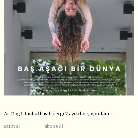
ArtDog Istanbul basılı dergi 2 ayda bir yayımlanır.
satın al →
abone ol →