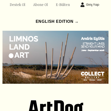
Giriş Yap
Destek Ol
Abone Ol
E-Bülten
ENGLISH EDITION →