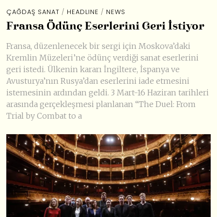
ÇAĞDAŞ SANAT
/
HEADLINE
/
NEWS
Fransa Ödünç Eserlerini Geri İstiyor
Fransa, düzenlenecek bir sergi için Moskova’daki
Kremlin Müzeleri’ne ödünç verdiği sanat eserlerini
geri istedi. Ülkenin kararı İngiltere, İspanya ve
Avusturya’nın Rusya’dan eserlerini iade etmesini
istemesinin ardından geldi. 3 Mart-16 Haziran tarihleri
arasında gerçekleşmesi planlanan “The Duel: From
Trial by Combat to a