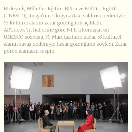
Birleşmiş Milletler Eğitim, Bilim ve Kültür Örgütü
(UNESCO), Rusya’nın Ukrayna’daki saldırısı nedeniyle
53 kültürel alanın zarar gördüğünü açıkladı.
ARTnews’in haberine göre NPR’a konuşan bir
UNESCO sözcüsü, 30 Mart tarihine kadar 53 kültürel
alanın savaş nedeniyle hasar gördüğünü söyledi. Zarar
gören alanların tespiti