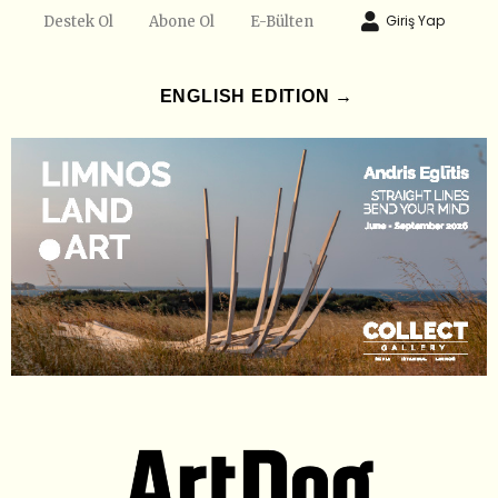
Giriş Yap
Destek Ol
Abone Ol
E-Bülten
ENGLISH EDITION →