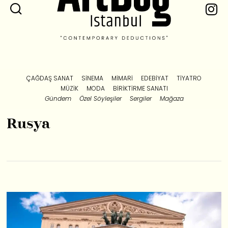
ÇAĞDAŞ SANAT
SINEMA
MIMARI
EDEBIYAT
TIYATRO
MÜZIK
MODA
BIRIKTIRME SANATI
Gündem
Özel Söyleşiler
Sergiler
Mağaza
Rusya