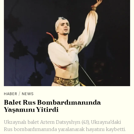
HABER
/
NEWS
Balet Rus Bombardımanında
Yaşamını Yitirdi
Ukraynalı balet Artem Datsyshyn (43), Ukrayna’daki
Rus bombardımanında yaralanarak hayatını kaybetti.