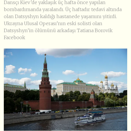
Dansçı Kiev’de yaklaşık üç hafta önce yapılan
bombardımanda yaralandı. Üç haftadır tedavi altında
olan Datsyshyn kaldığı hastanede yaşamını yitirdi.
Ukrayna Ulusal Operası’nın eski solisti olan
Datsyshyn’in ölümünü arkadaşı Tatiana Borovik
Facebook