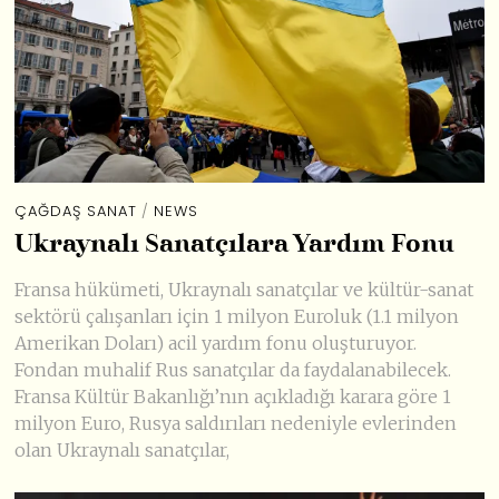
ÇAĞDAŞ SANAT
/
NEWS
Ukraynalı Sanatçılara Yardım Fonu
Fransa hükümeti, Ukraynalı sanatçılar ve kültür-sanat
sektörü çalışanları için 1 milyon Euroluk (1.1 milyon
Amerikan Doları) acil yardım fonu oluşturuyor.
Fondan muhalif Rus sanatçılar da faydalanabilecek.
Fransa Kültür Bakanlığı’nın açıkladığı karara göre 1
milyon Euro, Rusya saldırıları nedeniyle evlerinden
olan Ukraynalı sanatçılar,