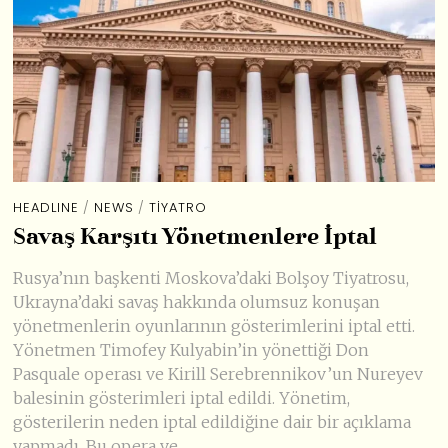
HEADLINE
/
NEWS
/
TIYATRO
Savaş Karşıtı Yönetmenlere İptal
Rusya’nın başkenti Moskova’daki Bolşoy Tiyatrosu,
Ukrayna’daki savaş hakkında olumsuz konuşan
yönetmenlerin oyunlarının gösterimlerini iptal etti.
Yönetmen Timofey Kulyabin’in yönettiği Don
Pasquale operası ve Kirill Serebrennikov’un Nureyev
balesinin gösterimleri iptal edildi. Yönetim,
gösterilerin neden iptal edildiğine dair bir açıklama
yapmadı. Bu opera ve