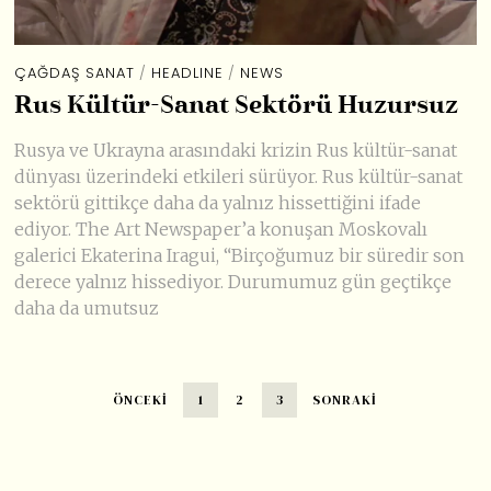
ÇAĞDAŞ SANAT
/
HEADLINE
/
NEWS
Rus Kültür-Sanat Sektörü Huzursuz
Rusya ve Ukrayna arasındaki krizin Rus kültür-sanat
dünyası üzerindeki etkileri sürüyor. Rus kültür-sanat
sektörü gittikçe daha da yalnız hissettiğini ifade
ediyor. The Art Newspaper’a konuşan Moskovalı
galerici Ekaterina Iragui, “Birçoğumuz bir süredir son
derece yalnız hissediyor. Durumumuz gün geçtikçe
daha da umutsuz
ÖNCEKI
1
2
3
SONRAKI