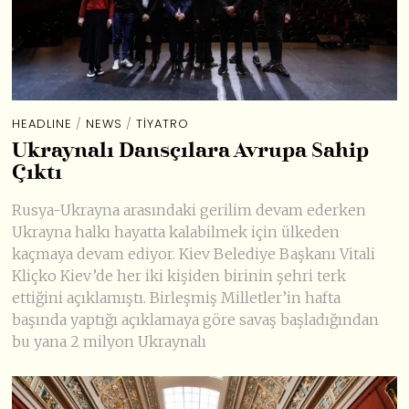
HEADLINE
/
NEWS
/
TIYATRO
Ukraynalı Dansçılara Avrupa Sahip
Çıktı
Rusya-Ukrayna arasındaki gerilim devam ederken
Ukrayna halkı hayatta kalabilmek için ülkeden
kaçmaya devam ediyor. Kiev Belediye Başkanı Vitali
Kliçko Kiev’de her iki kişiden birinin şehri terk
ettiğini açıklamıştı. Birleşmiş Milletler’in hafta
başında yaptığı açıklamaya göre savaş başladığından
bu yana 2 milyon Ukraynalı