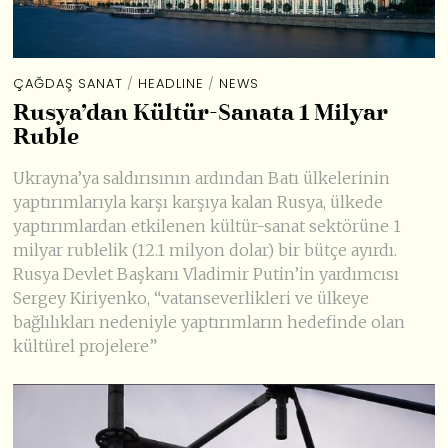
ÇAĞDAŞ SANAT
/
HEADLINE
/
NEWS
Rusya’dan Kültür-Sanata 1 Milyar
Ruble
Ukrayna’ya saldırısının ardından Batı ülkelerinin
yaptırımlarıyla karşı karşıya kalan Rusya, ülkede
yaptırımlardan etkilenen kültür-sanat sektörüne 1
milyar rublelik (12.1 milyon dolar) bir bütçe ayırdı.
Rusya Devlet Başkanı Vladimir Putin’in yardımcısı
Sergey Kiriyenko, “vatanseverlikleri ve ülkeye
bağlılıkları nedeniyle yaptırımların hedefinde olan
kültürel projelere”