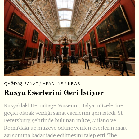
ÇAĞDAŞ SANAT
/
HEADLINE
/
NEWS
Rusya Eserlerini Geri İstiyor
Rusya’daki Hermitage Museum, İtalya müzelerine
geçici olarak verdiği sanat eserlerini geri istedi. St.
Petersburg şehrinde bulunan müze, Milano ve
Roma’daki üç müzeye ödünç verilen eserlerin mart
ayı sonuna kadar iade edilmesini talep etti. The