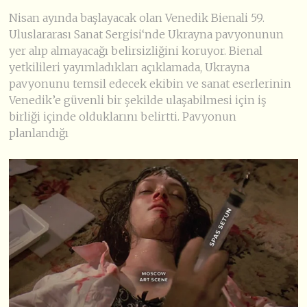
Nisan ayında başlayacak olan Venedik Bienali 59.
Uluslararası Sanat Sergisi‘nde Ukrayna pavyonunun
yer alıp almayacağı belirsizliğini koruyor. Bienal
yetkilileri yayımladıkları açıklamada, Ukrayna
pavyonunu temsil edecek ekibin ve sanat eserlerinin
Venedik’e güvenli bir şekilde ulaşabilmesi için iş
birliği içinde olduklarını belirtti. Pavyonun
planlandığı