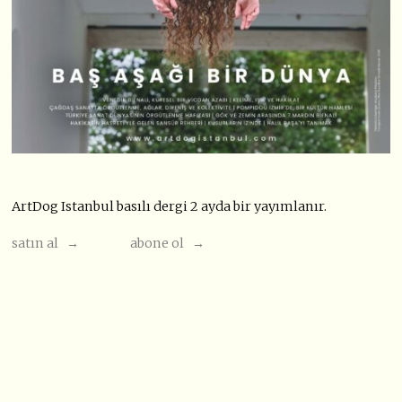
ArtDog Istanbul basılı dergi 2 ayda bir yayımlanır.
satın al →
abone ol →