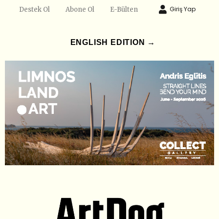
Giriş Yap
Destek Ol
Abone Ol
E-Bülten
ENGLISH EDITION →