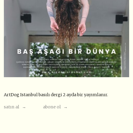
ArtDog Istanbul basılı dergi 2 ayda bir yayımlanır.
satın al →
abone ol →