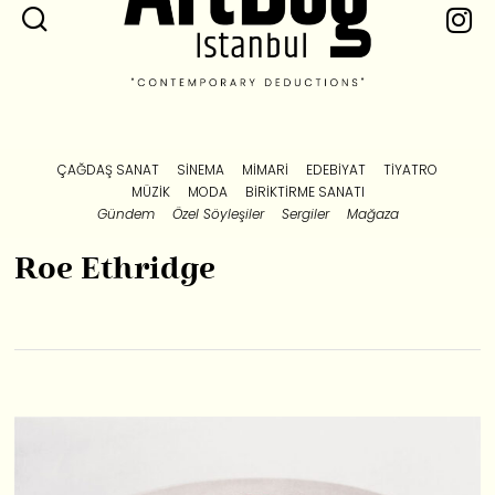
ÇAĞDAŞ SANAT
SINEMA
MIMARI
EDEBIYAT
TIYATRO
MÜZIK
MODA
BIRIKTIRME SANATI
Gündem
Özel Söyleşiler
Sergiler
Mağaza
Roe Ethridge