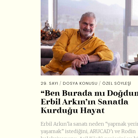
29. SAYI
/
DOSYA KONUSU
/
ÖZEL SÖYLEŞI
“Ben Burada mı Doğdu
Erbil Arkın’ın Sanatla
Kurduğu Hayat
Erbil Arkın’la sanatı neden “yapmak yer
yaşamak” istediğini, ARUCAD’ı ve Rodin