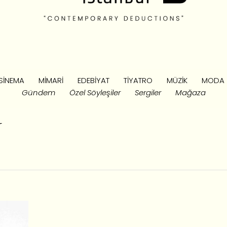
SINEMA
MIMARI
EDEBIYAT
TIYATRO
MÜZIK
MODA
Gündem
Özel Söyleşiler
Sergiler
Mağaza
y