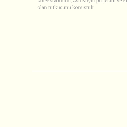
koleksiyonunu, Asil Köylü projesini ve k
olan tutkusunu konuştuk.