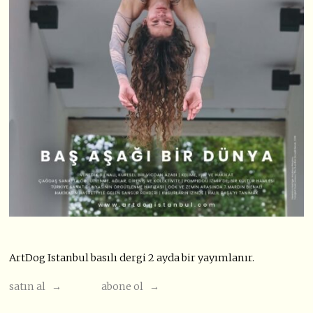
ArtDog Istanbul basılı dergi 2 ayda bir yayımlanır.
satın al →
abone ol →