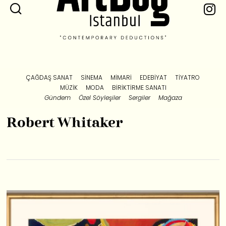
ÇAĞDAŞ SANAT
SINEMA
MIMARI
EDEBIYAT
TIYATRO
MÜZIK
MODA
BIRIKTIRME SANATI
Gündem
Özel Söyleşiler
Sergiler
Mağaza
Robert Whitaker