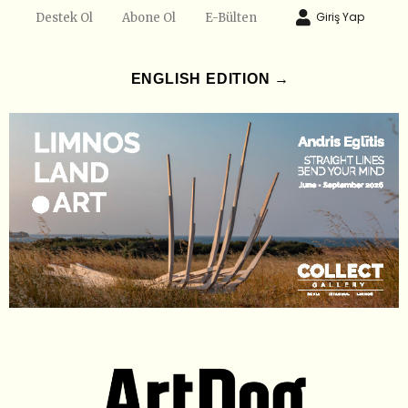
Giriş Yap
Destek Ol
Abone Ol
E-Bülten
ENGLISH EDITION →