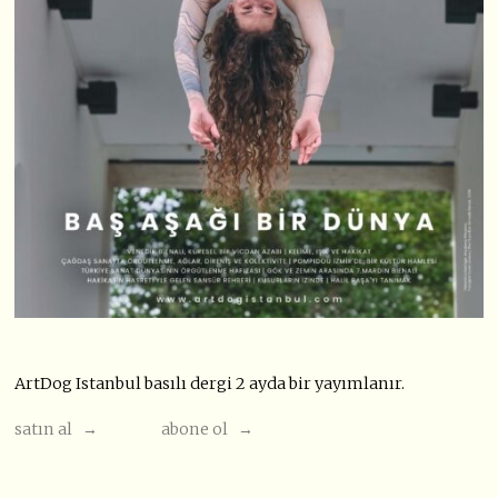
ArtDog Istanbul basılı dergi 2 ayda bir yayımlanır.
satın al →
abone ol →