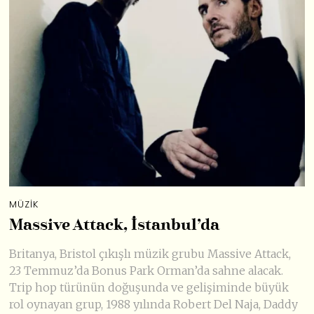
MÜZIK
Massive Attack, İstanbul’da
Britanya, Bristol çıkışlı müzik grubu Massive Attack,
23 Temmuz’da Bonus Park Orman’da sahne alacak.
Trip hop türünün doğuşunda ve gelişiminde büyük
rol oynayan grup, 1988 yılında Robert Del Naja, Daddy