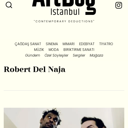
ÇAĞDAŞ SANAT
SINEMA
MIMARI
EDEBIYAT
TIYATRO
MÜZIK
MODA
BIRIKTIRME SANATI
Gündem
Özel Söyleşiler
Sergiler
Mağaza
Robert Del Naja