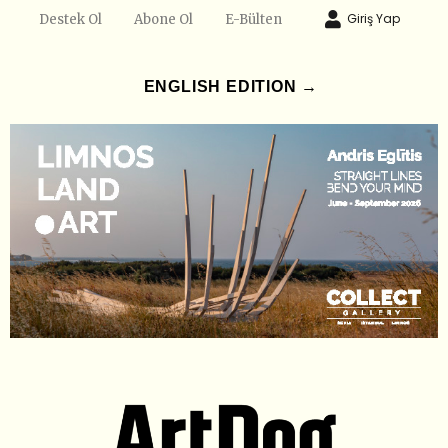
Giriş Yap
Destek Ol
Abone Ol
E-Bülten
ENGLISH EDITION →