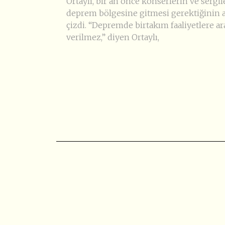
Ortaylı, bir an önce konserlerin ve sergil
deprem bölgesine gitmesi gerektiğinin a
çizdi. “Depremde birtakım faaliyetlere ar
verilmez,” diyen Ortaylı,