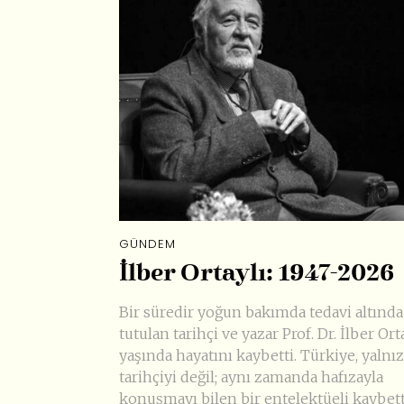
GÜNDEM
İlber Ortaylı: 1947-2026
Bir süredir yoğun bakımda tedavi altında
tutulan tarihçi ve yazar Prof. Dr. İlber Ort
yaşında hayatını kaybetti. Türkiye, yalnız
tarihçiyi değil; aynı zamanda hafızayla
konuşmayı bilen bir entelektüeli kaybett