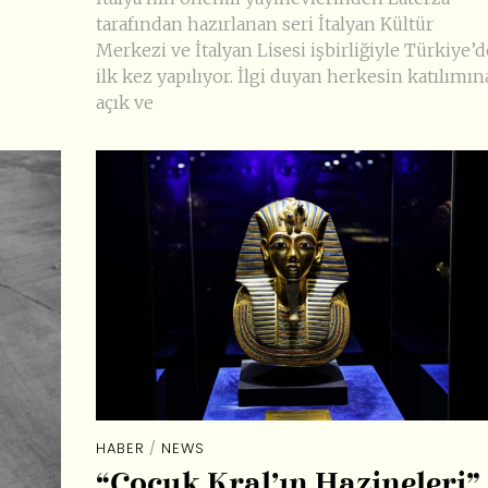
tarafından hazırlanan seri İtalyan Kültür
Merkezi ve İtalyan Lisesi işbirliğiyle Türkiye’d
ilk kez yapılıyor. İlgi duyan herkesin katılımın
açık ve
HABER
/
NEWS
“Çocuk Kral’ın Hazineleri”