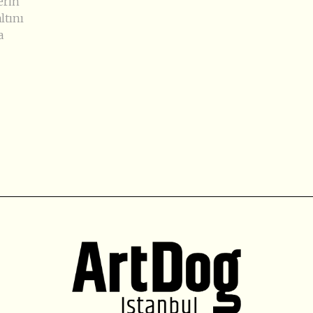
erin
ltını
a