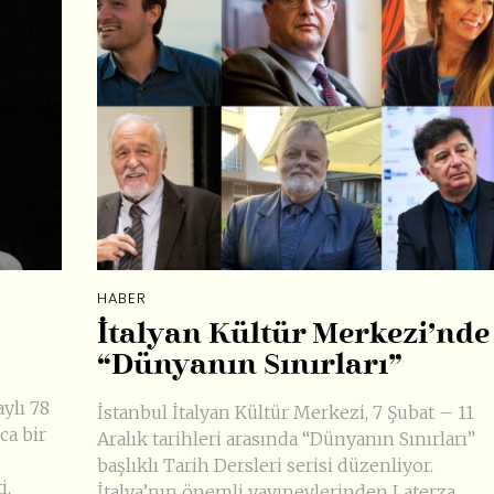
HABER
İtalyan Kültür Merkezi’nde
“Dünyanın Sınırları”
aylı 78
İstanbul İtalyan Kültür Merkezi, 7 Şubat – 11
ca bir
Aralık tarihleri arasında “Dünyanın Sınırları”
başlıklı Tarih Dersleri serisi düzenliyor.
i.
İtalya’nın önemli yayınevlerinden Laterza