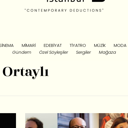
SINEMA
MIMARI
EDEBIYAT
TIYATRO
MÜZIK
MODA
Gündem
Özel Söyleşiler
Sergiler
Mağaza
r Ortaylı