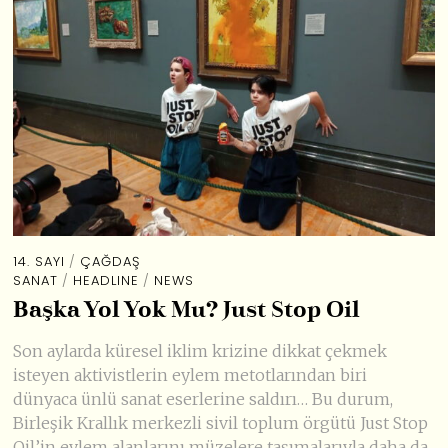
14. SAYI
/
ÇAĞDAŞ
SANAT
/
HEADLINE
/
NEWS
Başka Yol Yok Mu? Just Stop Oil
Son aylarda küresel iklim krizine dikkat çekmek
isteyen aktivistlerin eylem metotlarından biri
dünyaca ünlü sanat eserlerine saldırı… Bu durum,
Birleşik Krallık merkezli sivil toplum örgütü Just Stop
Oil’in eylem alanlarını müzelere taşımalarıyla daha da