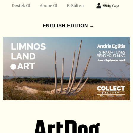
Giriş Yap
Destek Ol
Abone Ol
E-Bülten
ENGLISH EDITION →