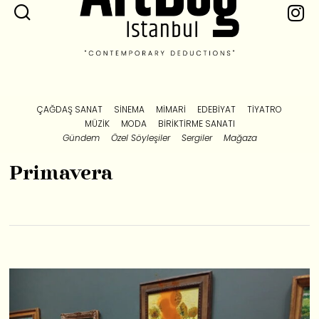
ÇAĞDAŞ SANAT
SINEMA
MIMARI
EDEBIYAT
TIYATRO
MÜZIK
MODA
BIRIKTIRME SANATI
Gündem
Özel Söyleşiler
Sergiler
Mağaza
Primavera