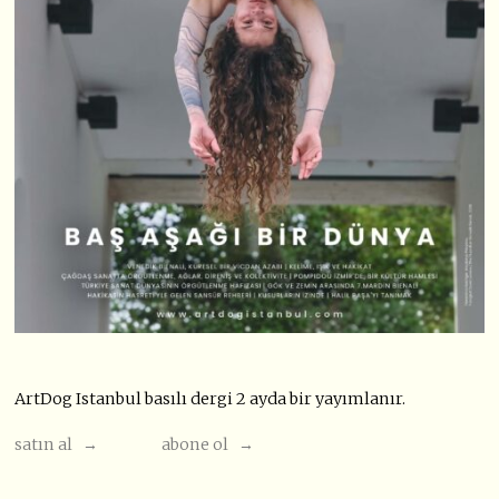
ArtDog Istanbul basılı dergi 2 ayda bir yayımlanır.
satın al →
abone ol →