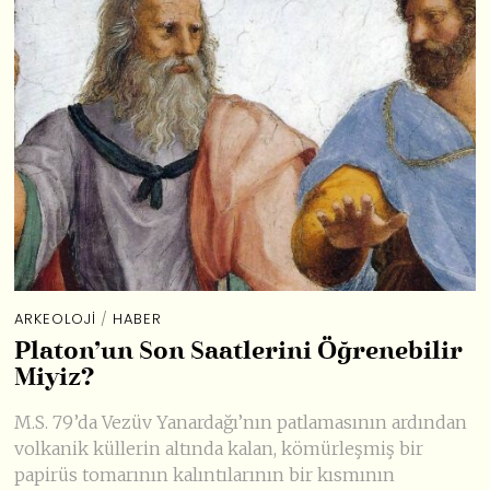
ARKEOLOJI
/
HABER
Platon’un Son Saatlerini Öğrenebilir
Miyiz?
M.S. 79’da Vezüv Yanardağı’nın patlamasının ardından
volkanik küllerin altında kalan, kömürleşmiş bir
papirüs tomarının kalıntılarının bir kısmının