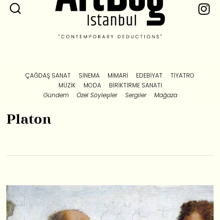
ÇAĞDAŞ SANAT
SINEMA
MIMARI
EDEBIYAT
TIYATRO
MÜZIK
MODA
BIRIKTIRME SANATI
Gündem
Özel Söyleşiler
Sergiler
Mağaza
Platon