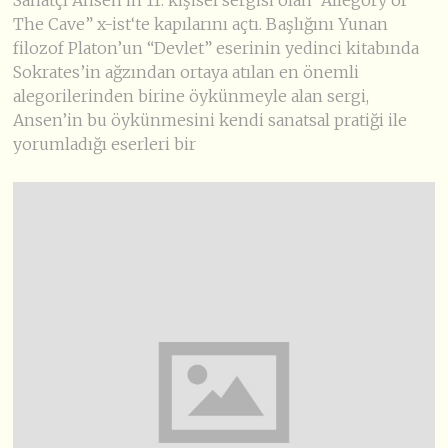
Sanatçı Ansen’in 11. kişisel sergisi olan “Allegory of
The Cave” x-ist‘te kapılarını açtı. Başlığını Yunan
filozof Platon’un “Devlet” eserinin yedinci kitabında
Sokrates’in ağzından ortaya atılan en önemli
alegorilerinden birine öykünmeyle alan sergi,
Ansen’in bu öykünmesini kendi sanatsal pratiği ile
yorumladığı eserleri bir