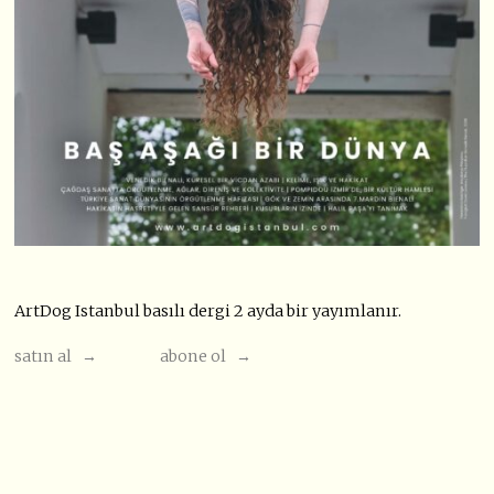
ArtDog Istanbul basılı dergi 2 ayda bir yayımlanır.
satın al →
abone ol →