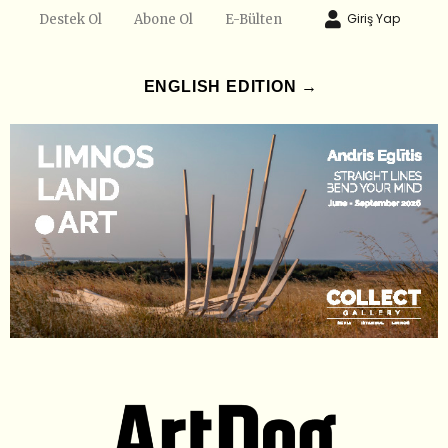
Giriş Yap
Destek Ol
Abone Ol
E-Bülten
ENGLISH EDITION →