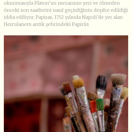
okunmasıyla Platon’un mezarının yeri ve ölmeden
önceki son saatlerini nasıl geçirdiğinin deşifre edildiği
iddia ediliyor. Papiras, 1752 yılında Napoli’de yer alan
Herculanem antik şehrindeki Papirüs