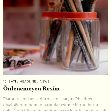
15. SAYI
/
HEADLINE
/
NEWS
Önlenemeyen Resim
Platon resme uzak durmasına karşın, Phaidros
diyaloğunun hemen başında resimle burun buruna
gelir. Ünlü filozof bu bölümü yazarken, kalemden çok