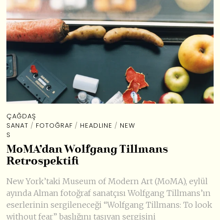
ÇAĞDAŞ
SANAT
/
FOTOĞRAF
/
HEADLINE
/
NEW
S
MoMA’dan Wolfgang Tillmans
Retrospektifi
New York’taki Museum of Modern Art (MoMA), eylül
ayında Alman fotoğraf sanatçısı Wolfgang Tillmans’ın
eserlerinin sergileneceği “Wolfgang Tillmans: To look
without fear” başlığını taşıyan sergisini