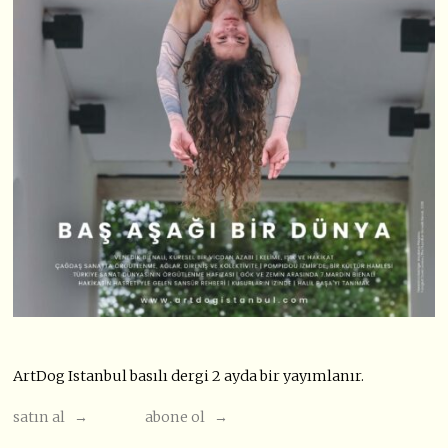
ArtDog Istanbul basılı dergi 2 ayda bir yayımlanır.
satın al →
abone ol →