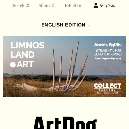
Giriş Yap
Destek Ol
Abone Ol
E-Bülten
ENGLISH EDITION →