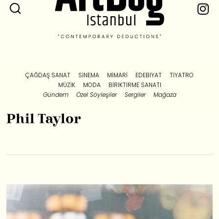
ÇAĞDAŞ SANAT
SINEMA
MIMARI
EDEBIYAT
TIYATRO
MÜZIK
MODA
BIRIKTIRME SANATI
Gündem
Özel Söyleşiler
Sergiler
Mağaza
Phil Taylor