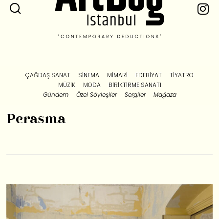
ÇAĞDAŞ SANAT
SINEMA
MIMARI
EDEBIYAT
TIYATRO
MÜZIK
MODA
BIRIKTIRME SANATI
Gündem
Özel Söyleşiler
Sergiler
Mağaza
Perasma