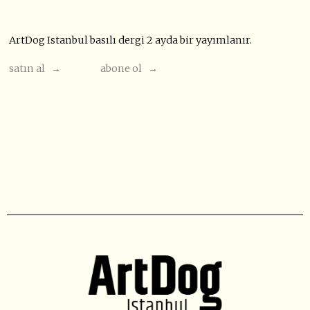
ArtDog Istanbul basılı dergi 2 ayda bir yayımlanır.
satın al →
abone ol →