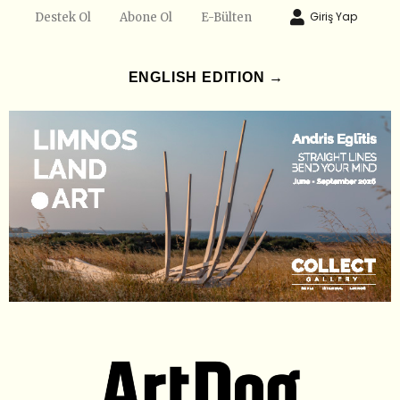
Giriş Yap
Destek Ol
Abone Ol
E-Bülten
ENGLISH EDITION →