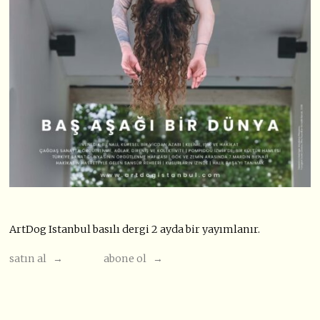
ArtDog Istanbul basılı dergi 2 ayda bir yayımlanır.
satın al →
abone ol →