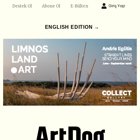
Giriş Yap
Destek Ol
Abone Ol
E-Bülten
ENGLISH EDITION →