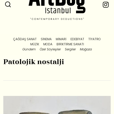
ÇAĞDAŞ SANAT
SINEMA
MIMARI
EDEBIYAT
TIYATRO
MÜZIK
MODA
BIRIKTIRME SANATI
Gündem
Özel Söyleşiler
Sergiler
Mağaza
Patolojik nostalji