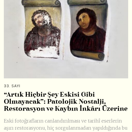
33. SAYI
“Artık Hiçbir Şey Eskisi Gibi
Olmayacak”: Patolojik Nostalji,
Restorasyon ve Kaybın İnkârı Üzerine
Eski fotoğrafların canlandırılması ve tarihî eserlerin
aşırı restorasyonu, hiç sorgulanmadan yapıldığında bu