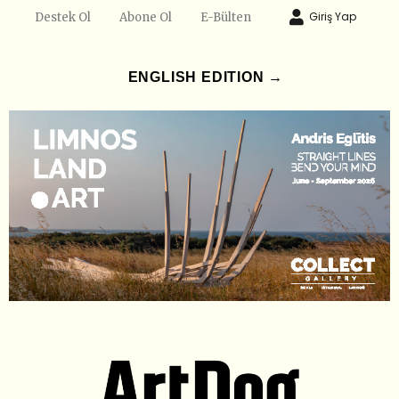
Giriş Yap
Destek Ol
Abone Ol
E-Bülten
ENGLISH EDITION →