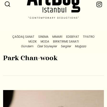
ÇAĞDAŞ SANAT
SINEMA
MIMARI
EDEBIYAT
TIYATRO
MÜZIK
MODA
BIRIKTIRME SANATI
Gündem
Özel Söyleşiler
Sergiler
Mağaza
Park Chan-wook