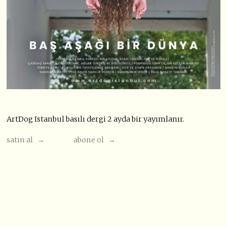
ArtDog Istanbul basılı dergi 2 ayda bir yayımlanır.
satın al →
abone ol →