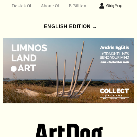
Giriş Yap
Destek Ol
Abone Ol
E-Bülten
ENGLISH EDITION →