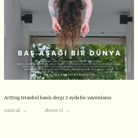
ArtDog Istanbul basılı dergi 2 ayda bir yayımlanır.
satın al →
abone ol →