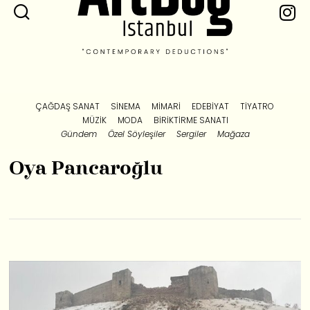
ÇAĞDAŞ SANAT
SINEMA
MIMARI
EDEBIYAT
TIYATRO
MÜZIK
MODA
BIRIKTIRME SANATI
Gündem
Özel Söyleşiler
Sergiler
Mağaza
Oya Pancaroğlu