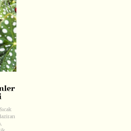
enler
i
 Sıcak
Haziran
,
ik,