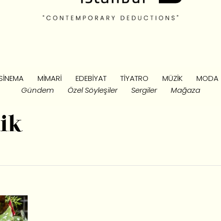
SINEMA
MIMARI
EDEBIYAT
TIYATRO
MÜZIK
MODA
Gündem
Özel Söyleşiler
Sergiler
Mağaza
ik