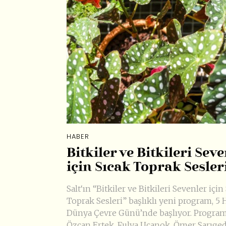
HABER
Bitkiler ve Bitkileri Sev
için Sıcak Toprak Sesler
Salt‘ın “Bitkiler ve Bitkileri Sevenler için
Toprak Sesleri” başlıklı yeni program, 5 
Dünya Çevre Günü’nde başlıyor. Program
Özcan Ertek, Fulya Uçanok, Ömer Sarıged