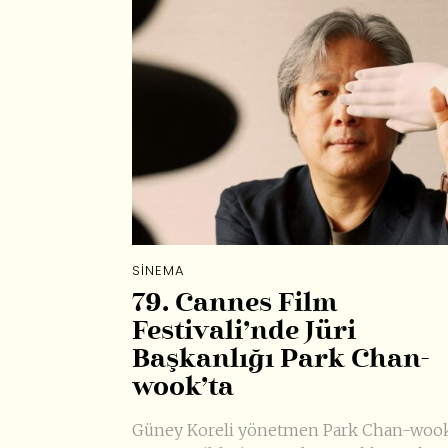
SINEMA
79. Cannes Film
Festivali’nde Jüri
Başkanlığı Park Chan-
wook’ta
Güney Koreli yönetmen Park Chan-wook,