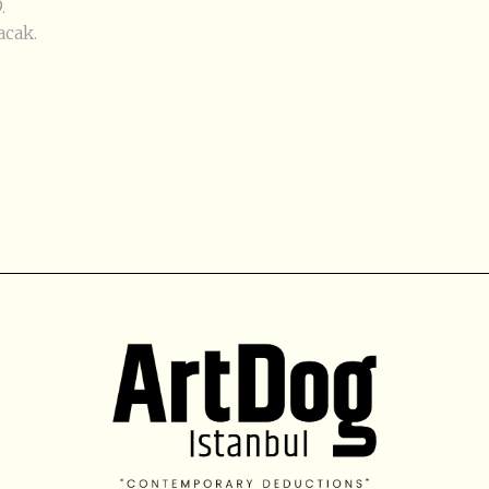
.
acak.