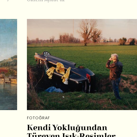
FOTOĞRAF
Kendi Yokluğundan
Türeyen Işık-Resimler