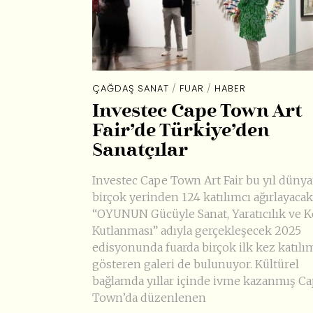
ÇAĞDAŞ SANAT
/
FUAR
/
HABER
Investec Cape Town Art
Fair’de Türkiye’den
Sanatçılar
Investec Cape Town Art Fair bu yıl düny
birçok yerinden 124 katılımcı ağırlayacak
“OYUNUN Gücüyle Sanat, Yaratıcılık ve K
Kutlanması” adıyla gerçekleşecek 2025
edisyonunda fuarda birçok ilk kez katılı
gösteren galeri de bulunuyor. Kültürel
bağlamda yıllar içinde ivme kazanmış C
Town’da düzenlenen