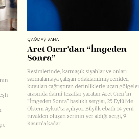
ÇAĞDAŞ SANAT
Aret Gıcır’dan “İmgeden
Sonra”
Resimlerinde, karmaşık siyahlar ve onları
sarmalamaya çalışan odaklanılmış renkler,
anın
kuyuları çağrıştıran derinliklerle uçarı gölgele
.
arasında daimi tezatlar yaratan Aret Gıcır’ın
eşfi
“İmgeden Sonra” başlıklı sergisi, 25 Eylül’de
Öktem Aykut‘ta açılıyor. Büyük ebatlı 14 yeni
m
tuvalden oluşan serinin yer aldığı sergi, 9
Kasım’a kadar
ape