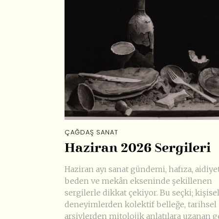
ÇAĞDAŞ SANAT
Haziran 2026 Sergileri
Haziran ayı sanat gündemi, hafıza, aidiyet
beden ve mekân ekseninde şekillenen
sergilerle dikkat çekiyor. Bu seçki; kişise
deneyimlerden kolektif belleğe, tarihsel
arşivlerden mitolojik anlatılara uzanan g