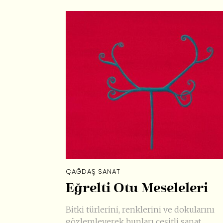
ÇAĞDAŞ SANAT
Eğrelti Otu Meseleleri
Bitki türlerini, renklerini ve dokularını
gözlemleyerek bunları çeşitli sanat