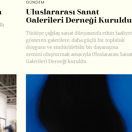
GÜNDEM
a
Uluslararası Sanat
Galerileri Derneği Kuruldu
lı
Türkiye çağdaş sanat dünyasında etkin faaliyet
gösteren galerilere, daha güçlü bir topluluk
duygusu ve sürdürülebilir bir dayanışma
zemini oluşturmak amacıyla Uluslararası Sana
Galerileri Derneği kuruldu.