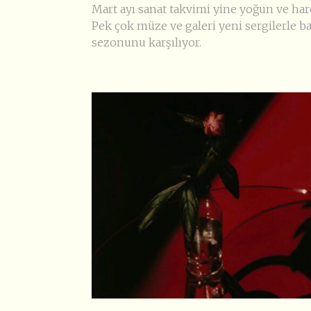
Mart ayı sanat takvimi yine yoğun ve har
Pek çok müze ve galeri yeni sergilerle b
sezonunu karşılıyor.