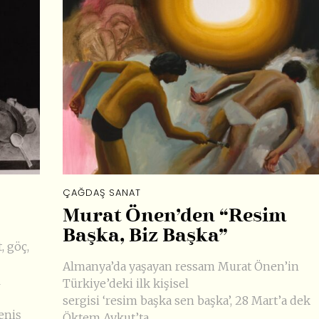
ÇAĞDAŞ SANAT
Murat Önen’den “Resim
Başka, Biz Başka”
, göç,
Almanya’da yaşayan ressam Murat Önen’in
l
Türkiye’deki ilk kişisel
sergisi ‘resim başka sen başka’, 28 Mart’a dek
eniş
Öktem Aykut’ta.