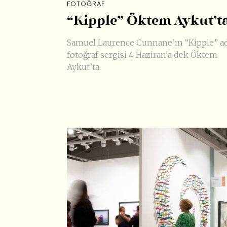
FOTOĞRAF
“Kipple” Öktem Aykut’t
Samuel Laurence Cunnane’ın “Kipple” ad
fotoğraf sergisi 4 Haziran'a dek Öktem
Aykut’ta.