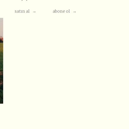
satın al →
abone ol →