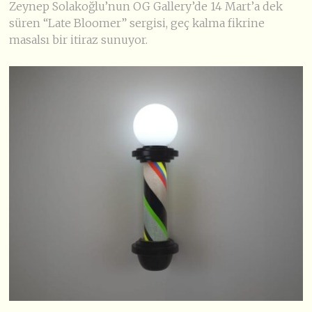
Zeynep Solakoğlu’nun OG Gallery’de 14 Mart’a dek
süren “Late Bloomer” sergisi, geç kalma fikrine
masalsı bir itiraz sunuyor.