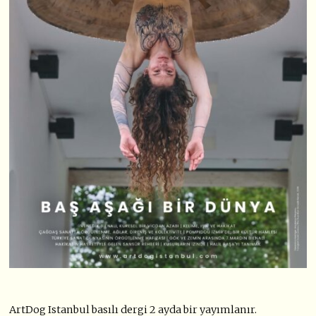
ArtDog Istanbul basılı dergi 2 ayda bir yayımlanır.