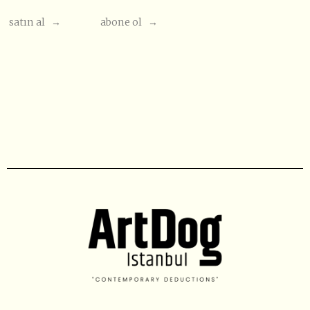
satın al →
abone ol →