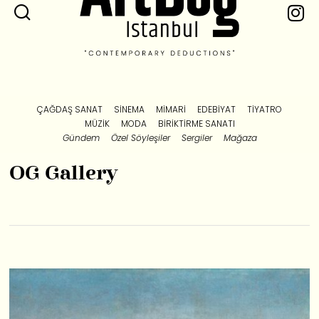
ÇAĞDAŞ SANAT
SINEMA
MIMARI
EDEBIYAT
TIYATRO
MÜZIK
MODA
BIRIKTIRME SANATI
Gündem
Özel Söyleşiler
Sergiler
Mağaza
OG Gallery