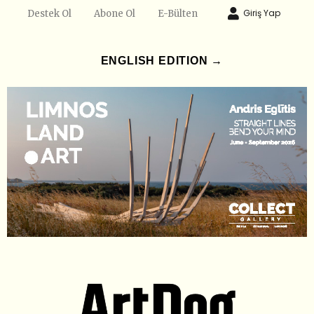
Giriş Yap
Destek Ol
Abone Ol
E-Bülten
ENGLISH EDITION →