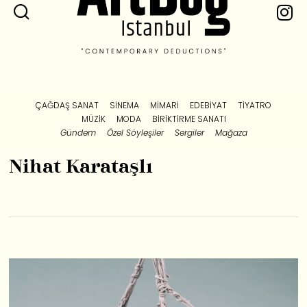
ÇAĞDAŞ SANAT
SINEMA
MIMARI
EDEBIYAT
TIYATRO
MÜZIK
MODA
BIRIKTIRME SANATI
Gündem
Özel Söyleşiler
Sergiler
Mağaza
Nihat Karataşlı