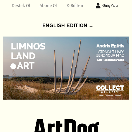
Giriş Yap
Destek Ol
Abone Ol
E-Bülten
ENGLISH EDITION →