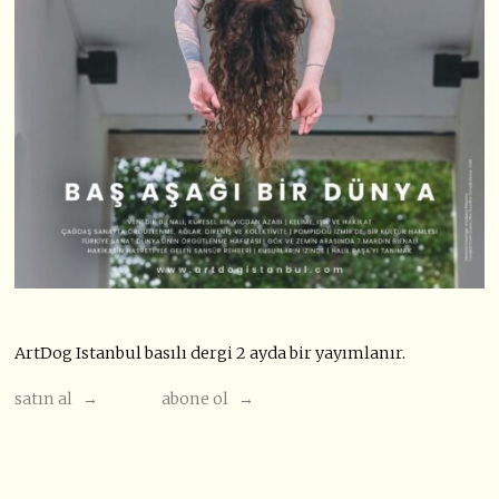
ArtDog Istanbul basılı dergi 2 ayda bir yayımlanır.
satın al →
abone ol →